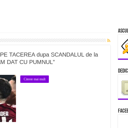
Ascu
RUPE TACEREA dupa SCANDALUL de la
U AM DAT CU PUMNUL”
Dedic
Citeste mai mult
Faceb