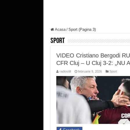
Acasa
/
Sport (Pagina 3)
Sport
VIDEO Cristiano Bergodi 
CFR Cluj – U Cluj 3-2: „N
radiostill
februarie 9, 2026
Sport