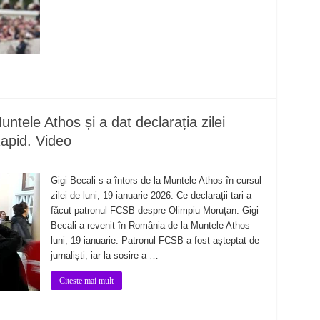
untele Athos și a dat declarația zilei
apid. Video
Gigi Becali s-a întors de la Muntele Athos în cursul
zilei de luni, 19 ianuarie 2026. Ce declarații tari a
făcut patronul FCSB despre Olimpiu Moruțan. Gigi
Becali a revenit în România de la Muntele Athos
luni, 19 ianuarie. Patronul FCSB a fost așteptat de
jurnaliști, iar la sosire a …
Citeste mai mult