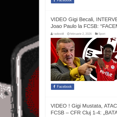
Facebook
VIDEO Gigi Becali, INTER
Joao Paulo la FCSB: “FAC
radiostill
februarie 2, 2026
Sport
Facebook
VIDEO ! Gigi Mustata, ATA
FCSB – CFR Cluj 1-4: „BAT