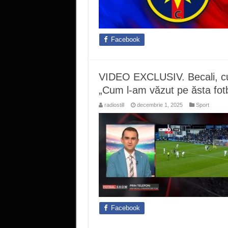
Facebook
VIDEO EXCLUSIV. Becali, cuce
„Cum l-am văzut pe ăsta fotb
radiostill
decembrie 1, 2025
Sport
Facebook