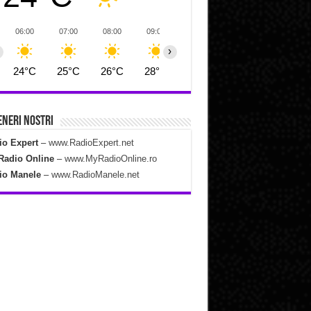
06:00
07:00
08:00
09:00
10:00
11:00
12:00
›
24°C
25°C
26°C
28°C
29°C
30°C
31°C
neri Nostri
io Expert
–
www.RadioExpert.net
Radio Online
–
www.MyRadioOnline.ro
io Manele
–
www.RadioManele.net