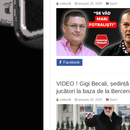
radiostill
ianuarie 26, 2026
Sport
Facebook
VIDEO ! Gigi Becali, ședin
jucători la baza de la Bercen
radiostill
ianuarie 26, 2026
Sport