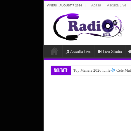
Acasa
Asculta Live
VINERI , AUGUST 7 2026
Asculta Live
Live Studio
Noutati:
Top Manele 2026 Iunie
Cele Mai