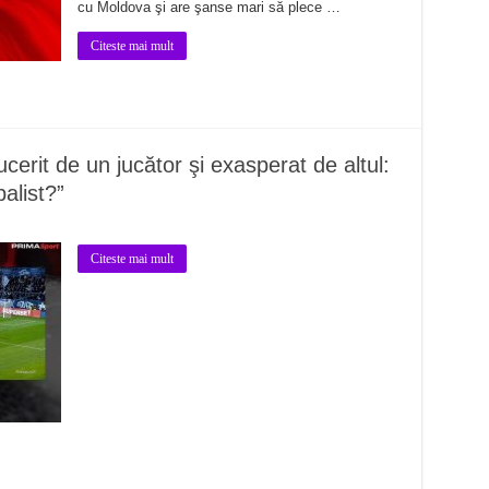
cu Moldova şi are şanse mari să plece …
Citeste mai mult
rit de un jucător şi exasperat de altul:
alist?”
Citeste mai mult