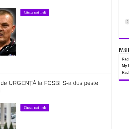
Citeste mai mult
‹
Parte
Rad
My 
Rad
ță de URGENȚĂ la FCSB! S-a dus peste
i
Citeste mai mult