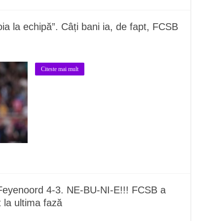
ia la echipă”. Câți bani ia, de fapt, FCSB
Citeste mai mult
yenoord 4-3. NE-BU-NI-E!!! FCSB a
t la ultima fază