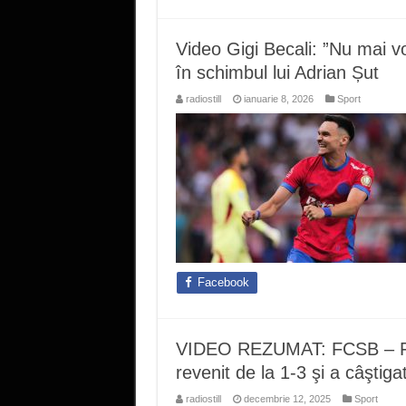
Video Gigi Becali: ”Nu mai vo
în schimbul lui Adrian Șut
radiostill
ianuarie 8, 2026
Sport
Facebook
VIDEO REZUMAT: FCSB – Fe
revenit de la 1-3 şi a câştiga
radiostill
decembrie 12, 2025
Sport