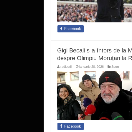
Facebook
Gigi Becali s-a întors de la M
despre Olimpiu Moruțan la R
radiostill
ianuarie 20, 2026
Sport
Facebook