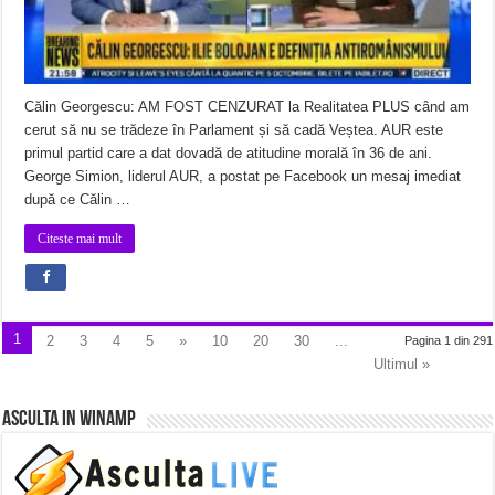
Călin Georgescu: AM FOST CENZURAT la Realitatea PLUS când am
cerut să nu se trădeze în Parlament și să cadă Veștea. AUR este
primul partid care a dat dovadă de atitudine morală în 36 de ani.
George Simion, liderul AUR, a postat pe Facebook un mesaj imediat
după ce Călin …
Citeste mai mult
1
2
3
4
5
»
10
20
30
...
Pagina 1 din 291
Ultimul »
Asculta in Winamp