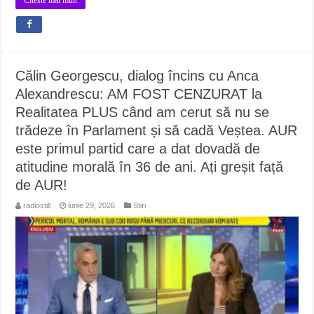
Călin Georgescu, dialog încins cu Anca
Alexandrescu: AM FOST CENZURAT la
Realitatea PLUS când am cerut să nu se
trădeze în Parlament și să cadă Veștea. AUR
este primul partid care a dat dovadă de
atitudine morală în 36 de ani. Ați greșit față
de AUR!
radiostill
iunie 29, 2026
Stiri