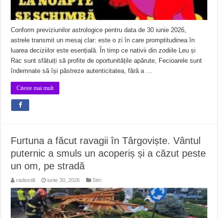
Conform previziunilor astrologice pentru data de 30 iunie 2026,
astrele transmit un mesaj clar: este o zi în care promptitudinea în
luarea deciziilor este esențială. În timp ce nativii din zodiile Leu și
Rac sunt sfătuiți să profite de oportunitățile apărute, Fecioarele sunt
îndemnate să își păstreze autenticitatea, fără a …
Citeste mai mult
Furtuna a făcut ravagii în Târgoviște. Vântul
puternic a smuls un acoperiș și a căzut peste
un om, pe stradă
radiostill
iunie 30, 2026
Stiri