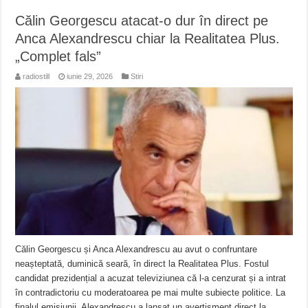
Călin Georgescu atacat-o dur în direct pe
Anca Alexandrescu chiar la Realitatea Plus.
„Complet fals”
radiostill
iunie 29, 2026
Stiri
Călin Georgescu și Anca Alexandrescu au avut o confruntare
neașteptată, duminică seară, în direct la Realitatea Plus. Fostul
candidat prezidențial a acuzat televiziunea că l-a cenzurat și a intrat
în contradictoriu cu moderatoarea pe mai multe subiecte politice. La
finalul emisiunii, Alexandrescu a lansat un avertisment direct la