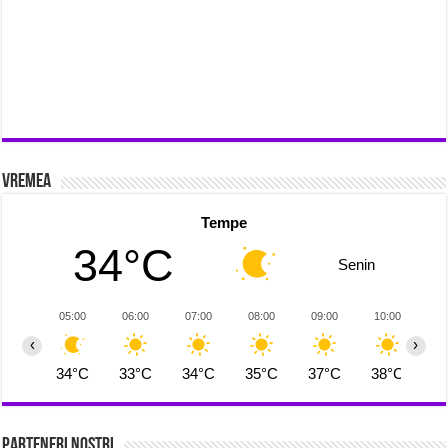
Vremea
Tempe
34°C
Senin
05:00
06:00
07:00
08:00
09:00
10:00
1
‹
›
34°C
33°C
34°C
35°C
37°C
38°C
3
Parteneri Nostri