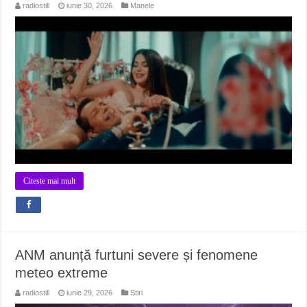
radiostill
iunie 30, 2026
Manele
Citeste mai mult
ANM anunță furtuni severe și fenomene
meteo extreme
radiostill
iunie 29, 2026
Stiri