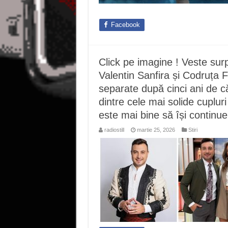
Facebook
Click pe imagine ! Veste sur
Valentin Sanfira și Codruța F
separate după cinci ani de că
dintre cele mai solide cupluri
este mai bine să își continue 
radiostill
martie 25, 2026
Stiri