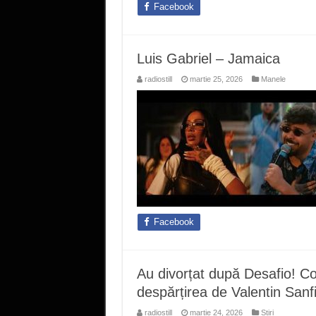
Facebook
Luis Gabriel – Jamaica
radiostill
martie 25, 2026
Manele
Facebook
Au divorțat după Desafio! Cod
despărțirea de Valentin Sanf
radiostill
martie 24, 2026
Stiri