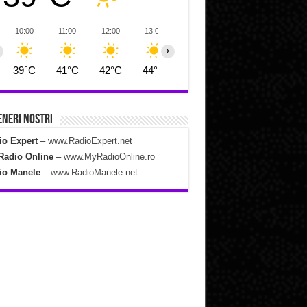
10:00
11:00
12:00
13:00
14:00
15:00
16:00
›
39°C
41°C
42°C
44°C
44°C
45°C
45°C
neri Nostri
io Expert
–
www.RadioExpert.net
Radio Online
–
www.MyRadioOnline.ro
io Manele
–
www.RadioManele.net