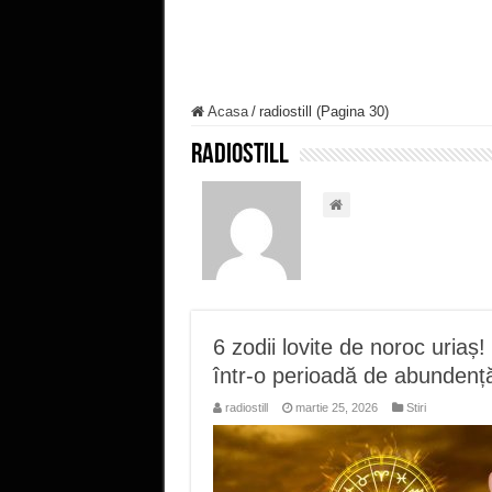
Acasa
/
radiostill (Pagina 30)
radiostill
6 zodii lovite de noroc uriaș
într-o perioadă de abundenț
radiostill
martie 25, 2026
Stiri