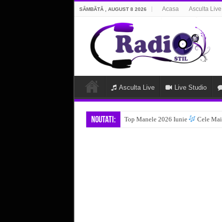
Acasa
Asculta Live
SÂMBĂTĂ , AUGUST 8 2026
Asculta Live
Live Studio
Noutati:
Top Manele 2026 Iunie
Cele Mai