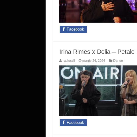
Facebook
Irina Rimes x Delia – Petale 
radiostill
martie 24, 2026
Dance
Facebook