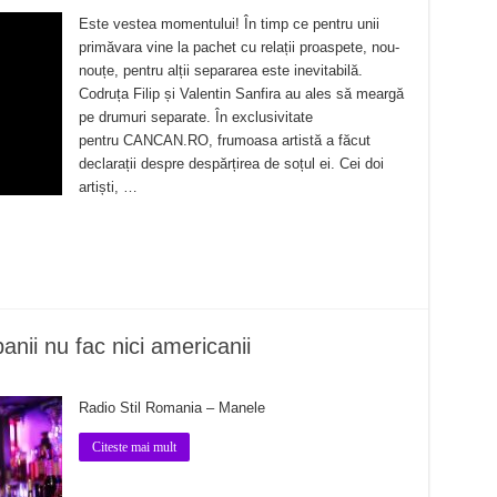
Este vestea momentului! În timp ce pentru unii
primăvara vine la pachet cu relații proaspete, nou-
nouțe, pentru alții separarea este inevitabilă.
Codruța Filip și Valentin Sanfira au ales să meargă
pe drumuri separate. În exclusivitate
pentru CANCAN.RO, frumoasa artistă a făcut
declarații despre despărțirea de soțul ei. Cei doi
artiști, …
nii nu fac nici americanii
Radio Stil Romania – Manele
Citeste mai mult