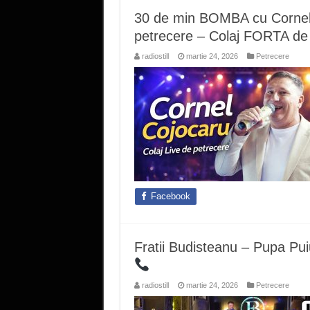
30 de min BOMBA cu Cornel 
petrecere – Colaj FORTA de
radiostill
martie 24, 2026
Petrecere
Facebook
Fratii Budisteanu – Pupa Pu
radiostill
martie 24, 2026
Petrecere