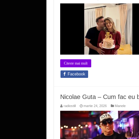
Citeste mai mult
Facebook
Nicolae Guta – Cum fac eu ba
radiostill
martie 24, 2026
Manele