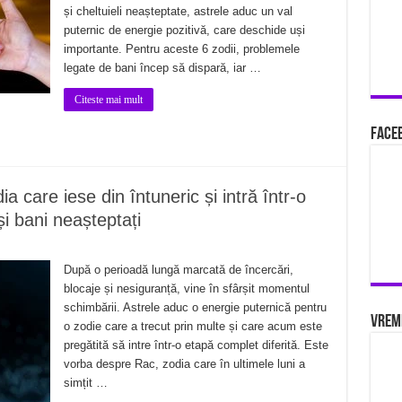
și cheltuieli neașteptate, astrele aduc un val
puternic de energie pozitivă, care deschide uși
importante. Pentru aceste 6 zodii, problemele
legate de bani încep să dispară, iar …
Citeste mai mult
Faceb
ia care iese din întuneric și intră într-o
și bani neașteptați
După o perioadă lungă marcată de încercări,
blocaje și nesiguranță, vine în sfârșit momentul
schimbării. Astrele aduc o energie puternică pentru
Vrem
o zodie care a trecut prin multe și care acum este
pregătită să intre într-o etapă complet diferită. Este
vorba despre Rac, zodia care în ultimele luni a
simțit …