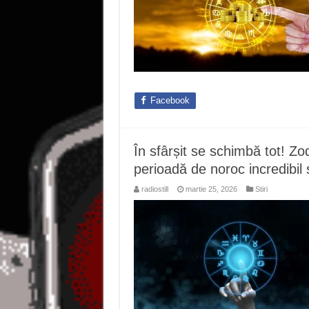
Facebook
În sfârșit se schimbă tot! Zod
perioadă de noroc incredibil 
radiostill
martie 25, 2026
Stiri