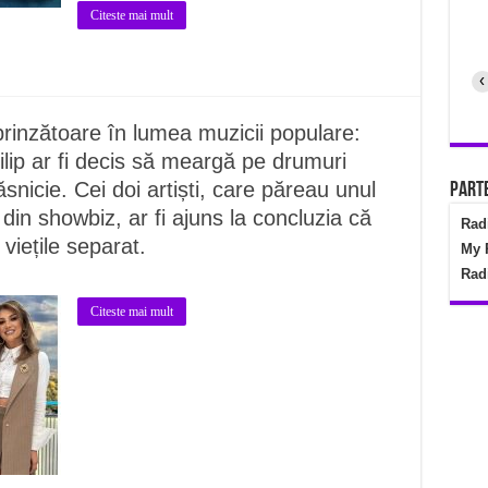
Citeste mai mult
‹
prinzătoare în lumea muzicii populare:
ilip ar fi decis să meargă pe drumuri
snicie. Cei doi artiști, care păreau unul
Parte
 din showbiz, ar fi ajuns la concluzia că
Rad
viețile separat.
My 
Rad
Citeste mai mult