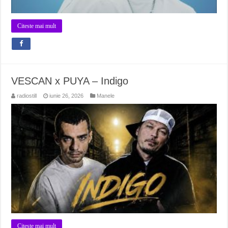
Citeste mai mult
VESCAN x PUYA – Indigo
radiostill
iunie 26, 2026
Manele
Citeste mai mult