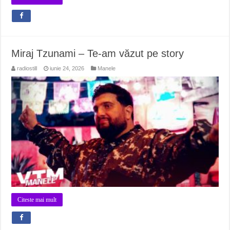
Miraj Tzunami – Te-am văzut pe story
radiostill
iunie 24, 2026
Manele
Citeste mai mult