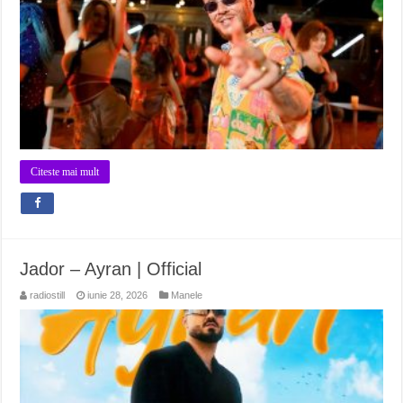
Citeste mai mult
Jador – Ayran | Official
radiostill
iunie 28, 2026
Manele