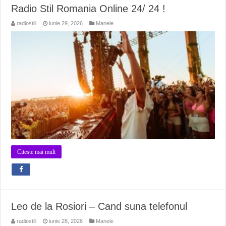
Radio Stil Romania Online 24/ 24 !
radiostill
iunie 29, 2026
Manele
Citeste mai mult
Leo de la Rosiori – Cand suna telefonul
radiostill
iunie 28, 2026
Manele