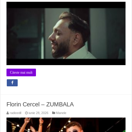
Citeste mai mult
Florin Cercel – ZUMBALA
radiostill
iunie 28, 2026
Manele