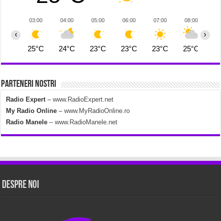
03:00
04:00
05:00
06:00
07:00
08:00
0
‹
›
25°C
24°C
23°C
23°C
23°C
25°C
2
Parteneri Nostri
Radio Expert
–
www.RadioExpert.net
My Radio Online
–
www.MyRadioOnline.ro
Radio Manele
–
www.RadioManele.net
Despre Noi