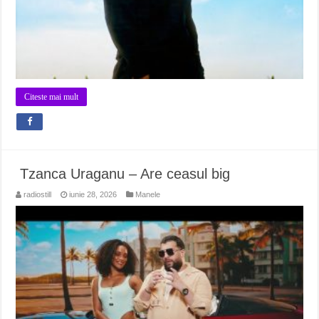
Citeste mai mult
Tzanca Uraganu – Are ceasul big
radiostill
iunie 28, 2026
Manele