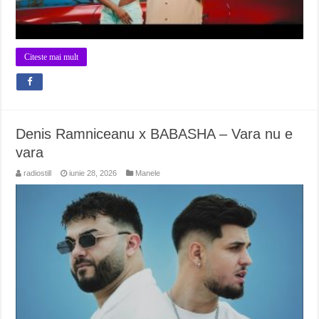
Citeste mai mult
Denis Ramniceanu x BABASHA – Vara nu e
vara
radiostill
iunie 28, 2026
Manele