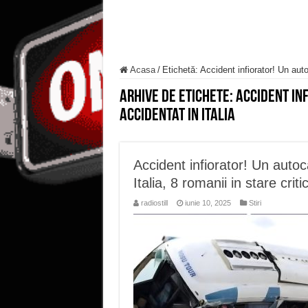
Acasa
/
Etichetă:
Accident infiorator! Un auto
Arhive de etichete:
Accident inf
accidentat in Italia
Accident infiorator! Un autoc
Italia, 8 romanii in stare criti
radiostill
iunie 10, 2025
Stiri