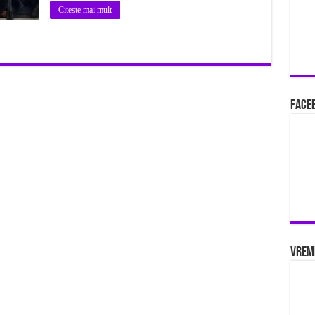
Citeste mai mult
Faceb
Vrem