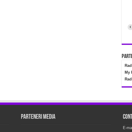
‹
Parte
Rad
My 
Rad
Parteneri Media
Con
E-ma