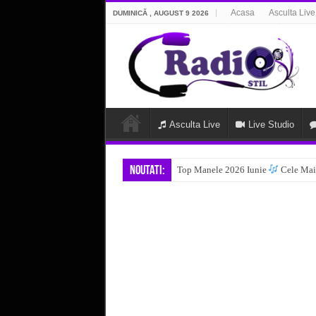
Acasa
Asculta Live
DUMINICĂ , AUGUST 9 2026
Asculta Live
Live Studio
Noutati:
Top Manele 2026 Iunie
Cele Mai