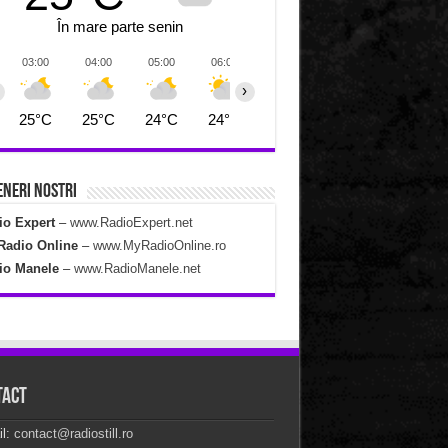
În mare parte senin
03:00
04:00
05:00
06:00
07:00
08:00
09:00
›
25°C
25°C
24°C
24°C
25°C
26°C
28°C
neri Nostri
io Expert
–
www.RadioExpert.net
Radio Online
–
www.MyRadioOnline.ro
io Manele
–
www.RadioManele.net
tact
il:
contact@radiostill.ro