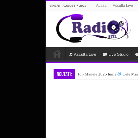
Acasa
Asculta Live
VINERI , AUGUST 7 2026
Asculta Live
Live Studio
Noutati:
Top Manele 2026 Iunie
Cele Mai