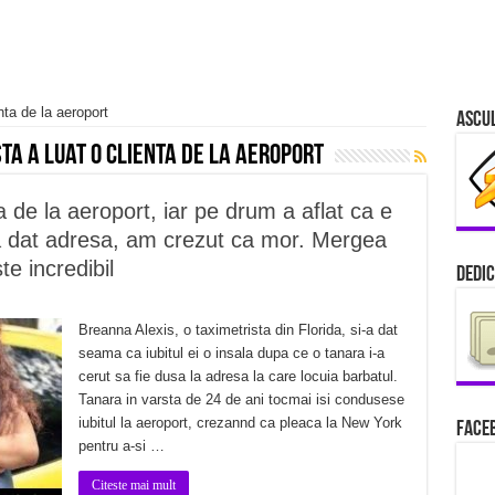
nta de la aeroport
Ascu
ta a luat o clienta de la aeroport
a de la aeroport, iar pe drum a aflat ca e
-a dat adresa, am crezut ca mor. Mergea
te incredibil
Dedic
Breanna Alexis, o taximetrista din Florida, si-a dat
seama ca iubitul ei o insala dupa ce o tanara i-a
cerut sa fie dusa la adresa la care locuia barbatul.
Tanara in varsta de 24 de ani tocmai isi condusese
iubitul la aeroport, crezannd ca pleaca la New York
Faceb
pentru a-si …
Citeste mai mult