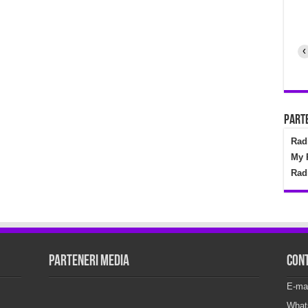
‹
Parte
Rad
My 
Rad
Parteneri Media
Con
E-ma
What