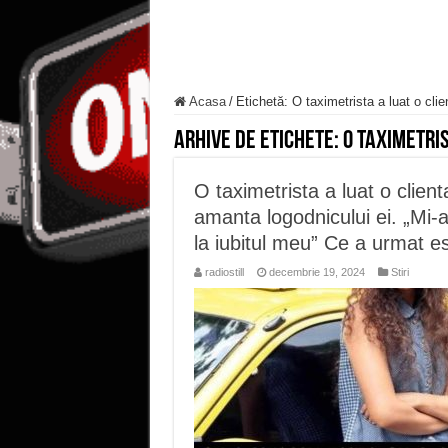
Acasa
/
Etichetă:
O taximetrista a luat o clie
Arhive de etichete:
O taximetris
O taximetrista a luat o client
amanta logodnicului ei. „Mi
la iubitul meu” Ce a urmat es
radiostill
decembrie 19, 2024
Stiri