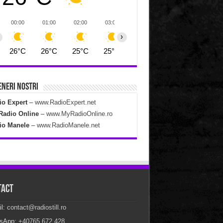
00:00
01:00
02:00
03:00
04:00
05:00
06:00
›
26°C
26°C
25°C
25°C
25°C
24°C
24°C
neri Nostri
io Expert
–
www.RadioExpert.net
Radio Online
–
www.MyRadioOnline.ro
io Manele
–
www.RadioManele.net
tact
il:
contact@radiostill.ro
sApp:
+40765.672.428