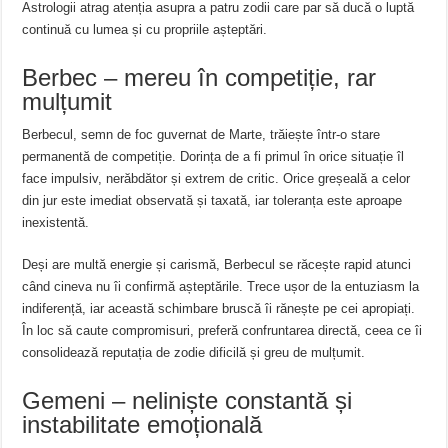
Astrologii atrag atenția asupra a patru zodii care par să ducă o luptă
continuă cu lumea și cu propriile așteptări.
Berbec – mereu în competiție, rar
mulțumit
Berbecul, semn de foc guvernat de Marte, trăiește într-o stare
permanentă de competiție. Dorința de a fi primul în orice situație îl
face impulsiv, nerăbdător și extrem de critic. Orice greșeală a celor
din jur este imediat observată și taxată, iar toleranța este aproape
inexistentă.
Deși are multă energie și carismă, Berbecul se răcește rapid atunci
când cineva nu îi confirmă așteptările. Trece ușor de la entuziasm la
indiferență, iar această schimbare bruscă îi rănește pe cei apropiați.
În loc să caute compromisuri, preferă confruntarea directă, ceea ce îi
consolidează reputația de zodie dificilă și greu de mulțumit.
Gemeni – neliniște constantă și
instabilitate emoțională