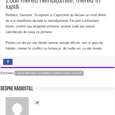
Zodii mereu nemulțumite, mereu în
luptă
Berbecii, Gemenii, Scorpionii și Capricornii au fiecare un mod diferit
de a-și manifesta răceala și nemulțumirea. Fie prin confruntare,
ironie, control sau exigență extremă, aceste zodii par rareori
satisfăcute de ceea ce primesc.
Pentru cei din jur, ele rămân semne astrale dificile, reci și greu de
înțeles, mereu în conflict cu lumea și, de multe ori, cu ele însele.
Etichete
CELE MAI RECI ȘI NEMULȚUMITE ZODII. CU ELE
Despre radiostill