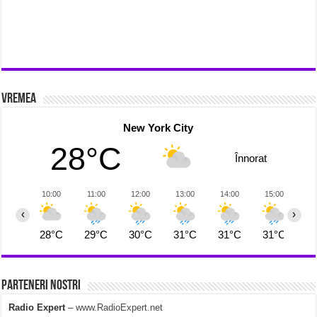
Vremea
New York City
28°C
Înnorat
10:00
11:00
12:00
13:00
14:00
15:00
1
‹
›
28°C
29°C
30°C
31°C
31°C
31°C
3
Parteneri Nostri
Radio Expert
–
www.RadioExpert.net