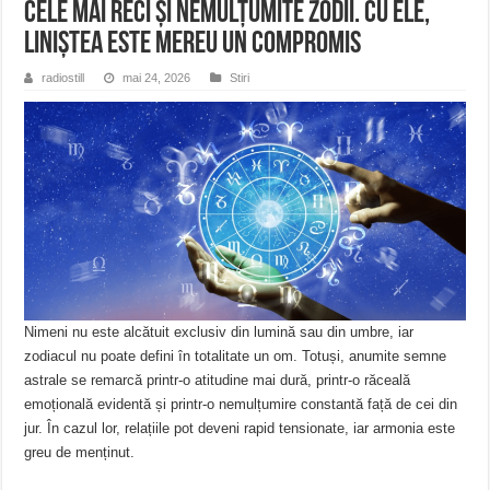
Cele mai reci și nemulțumite zodii. Cu ele,
liniștea este mereu un compromis
radiostill
mai 24, 2026
Stiri
Nimeni nu este alcătuit exclusiv din lumină sau din umbre, iar
zodiacul nu poate defini în totalitate un om. Totuși, anumite semne
astrale se remarcă printr-o atitudine mai dură, printr-o răceală
emoțională evidentă și printr-o nemulțumire constantă față de cei din
jur. În cazul lor, relațiile pot deveni rapid tensionate, iar armonia este
greu de menținut.