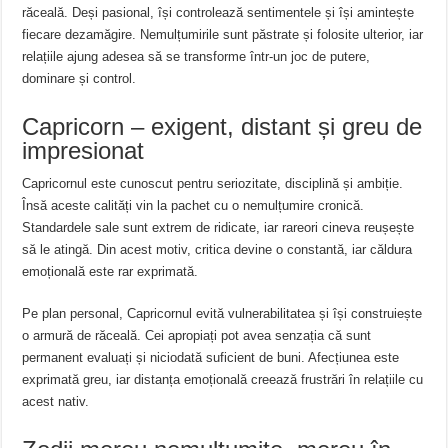
răceală. Deși pasional, își controlează sentimentele și își amintește
fiecare dezamăgire. Nemulțumirile sunt păstrate și folosite ulterior, iar
relațiile ajung adesea să se transforme într-un joc de putere,
dominare și control.
Capricorn – exigent, distant și greu de
impresionat
Capricornul este cunoscut pentru seriozitate, disciplină și ambiție.
Însă aceste calități vin la pachet cu o nemulțumire cronică.
Standardele sale sunt extrem de ridicate, iar rareori cineva reușește
să le atingă. Din acest motiv, critica devine o constantă, iar căldura
emoțională este rar exprimată.
Pe plan personal, Capricornul evită vulnerabilitatea și își construiește
o armură de răceală. Cei apropiați pot avea senzația că sunt
permanent evaluați și niciodată suficient de buni. Afecțiunea este
exprimată greu, iar distanța emoțională creează frustrări în relațiile cu
acest nativ.