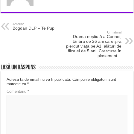
Anterior
Bogdan DLP – Te Pup
Urmatorul
Drama neștiută a Corinei,
tânăra de 26 ani care și-a
pierdut viața pe A1, alături de
fiica ei de 5 ani. Crescuse în
plasament…
Lasă un răspuns
Adresa ta de email nu va fi publicată.
Câmpurile obligatorii sunt
marcate cu
*
Comentariu
*