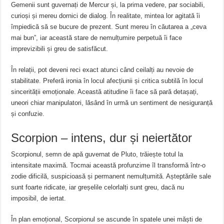
Gemenii sunt guvernați de Mercur și, la prima vedere, par sociabili,
curioși și mereu dornici de dialog. În realitate, mintea lor agitată îi
împiedică să se bucure de prezent. Sunt mereu în căutarea a „ceva
mai bun”, iar această stare de nemulțumire perpetuă îi face
imprevizibili și greu de satisfăcut.
În relații, pot deveni reci exact atunci când ceilalți au nevoie de
stabilitate. Preferă ironia în locul afecțiunii și critica subtilă în locul
sincerității emoționale. Această atitudine îi face să pară detașați,
uneori chiar manipulatori, lăsând în urmă un sentiment de nesiguranță
și confuzie.
Scorpion – intens, dur și neiertător
Scorpionul, semn de apă guvernat de Pluto, trăiește totul la
intensitate maximă. Tocmai această profunzime îl transformă într-o
zodie dificilă, suspicioasă și permanent nemulțumită. Așteptările sale
sunt foarte ridicate, iar greșelile celorlalți sunt greu, dacă nu
imposibil, de iertat.
În plan emoțional, Scorpionul se ascunde în spatele unei măști de