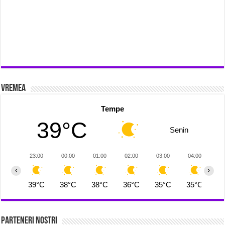
Vremea
Tempe
39°C
Senin
23:00
00:00
01:00
02:00
03:00
04:00
0
‹
›
39°C
38°C
38°C
36°C
35°C
35°C
3
Parteneri Nostri