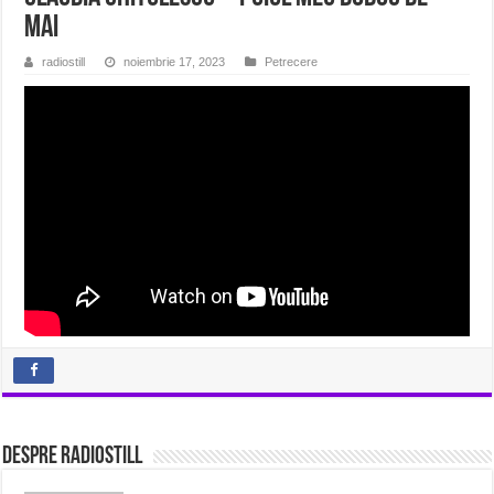
mai
radiostill
noiembrie 17, 2023
Petrecere
Despre radiostill