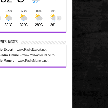
16:00
17:00
18:00
19:00
20:00
21:00
22:00
›
32°C
32°C
28°C
26°C
26°C
26°C
26°C
neri Nostri
io Expert
–
www.RadioExpert.net
Radio Online
–
www.MyRadioOnline.ro
io Manele
–
www.RadioManele.net