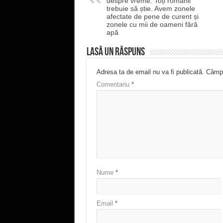
despre vreme. Toți românii
trebuie să știe. Avem zonele
afectate de pene de curent și
zonele cu mii de oameni fără
apă
Lasă un răspuns
Adresa ta de email nu va fi publicată.
Câmpu
Comentariu
*
Nume
*
Email
*