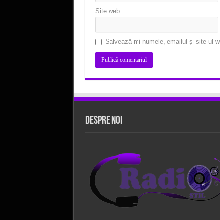
Site web
Salvează-mi numele, emailul și site-ul w
Despre Noi