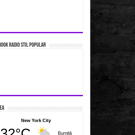
ook Radio Stil Popular
ea
New York City
32°C
Burniță