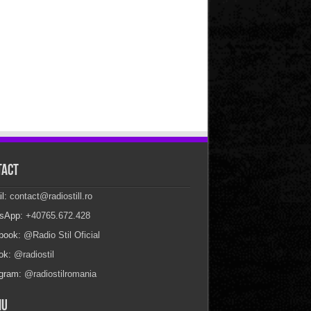
tact
il:
contact@radiostill.ro
sApp:
+40765.672.428
book:
@Radio Stil Oficial
Tok:
@radiostil
agram:
@radiostilromania
iu