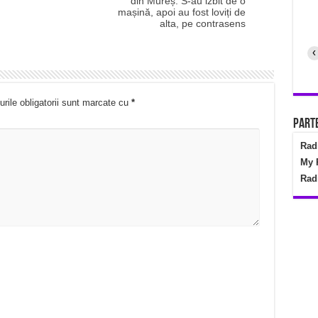
din Mureș. S-au izbit de o
mașină, apoi au fost loviți de
alta, pe contrasens
‹
rile obligatorii sunt marcate cu
*
Parte
Rad
My 
Rad