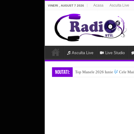
Acasa
Asculta Live
VINERI , AUGUST 7 2026
Asculta Live
Live Studio
Noutati:
Top Manele 2026 Iunie
Cele Mai