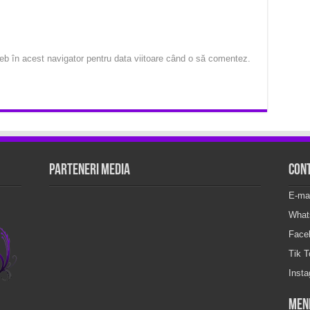
eb în acest navigator pentru data viitoare când o să comentez.
Parteneri Media
Con
E-ma
What
Face
Tik 
Inst
Men