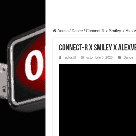
Acasa
/
Dance
/
Connect-R x ‪Smiley‬ x ‪Ale
Connect-R x ‪Smiley‬ x ‪Alex
radiostill
octombrie 8, 2025
Dance