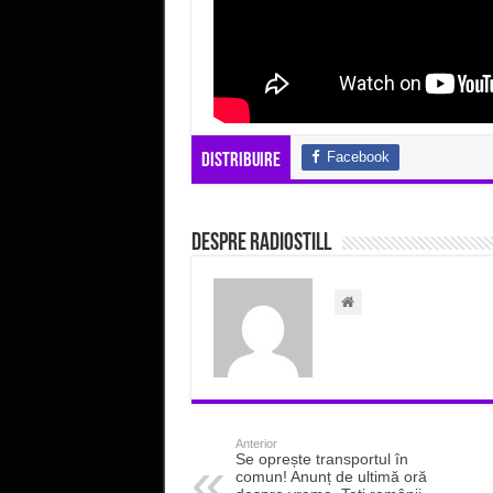
Facebook
Distribuire
Despre radiostill
Anterior
Se oprește transportul în
comun! Anunț de ultimă oră