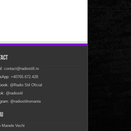
tact
il:
contact@radiostill.ro
sApp:
+40765.672.428
book:
@Radio Stil Oficial
Tok:
@radiostil
agram:
@radiostilromania
iu
o Manele Vechi