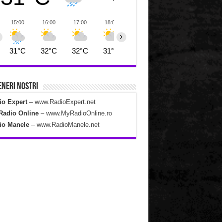
15:00
16:00
17:00
18:00
19:00
20:00
21:00
›
31°C
32°C
32°C
31°C
31°C
29°C
29°C
neri Nostri
io Expert
–
www.RadioExpert.net
Radio Online
–
www.MyRadioOnline.ro
io Manele
–
www.RadioManele.net