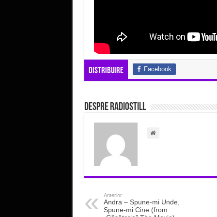
Facebook
Distribuire
Despre radiostill
Anterior
Andra – Spune-mi Unde,
Spune-mi Cine (from