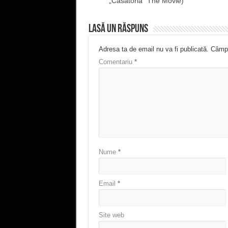
„Căsătoria” The Movie)
Lasă un răspuns
Adresa ta de email nu va fi publicată.
Câmpu
Comentariu
*
Nume
*
Email
*
Site web