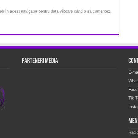
eb în acest navigator pentru data viitoare când o să comentez.
Parteneri Media
Con
E-ma
What
Face
Tik 
Inst
Men
Radi