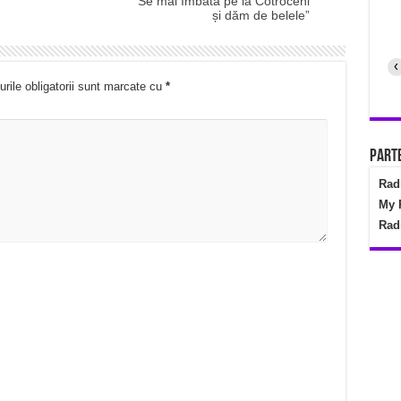
Se mai îmbată pe la Cotroceni
și dăm de belele”
‹
rile obligatorii sunt marcate cu
*
Parte
Rad
My 
Rad