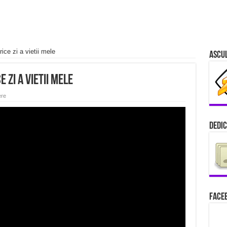
ice zi a vietii mele
Ascu
 zi a vietii mele
ere
Dedic
Faceb