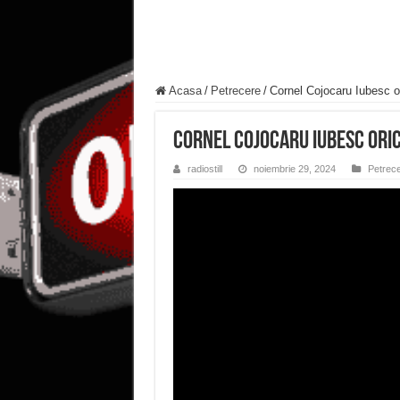
Acasa
/
Petrecere
/
Cornel Cojocaru Iubesc or
Cornel Cojocaru Iubesc orice
radiostill
noiembrie 29, 2024
Petrec