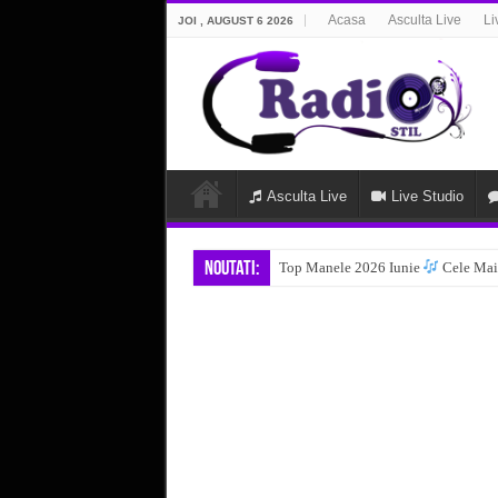
Acasa
Asculta Live
Li
JOI , AUGUST 6 2026
Asculta Live
Live Studio
Noutati:
Top Manele 2026 Iunie
Cele Mai