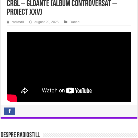
CRBL – GLOANTE (album CONTROVERSAT –
proiect XXV)
radiostill
august 29, 2025
Dance
Despre radiostill