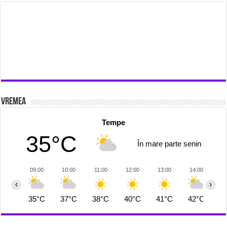
Vremea
Tempe
35°C
În mare parte senin
09:00
10:00
11:00
12:00
13:00
14:00
1
‹
›
35°C
37°C
38°C
40°C
41°C
42°C
4