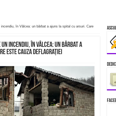
incendiu, în Vâlcea: un bărbat a ajuns la spital cu arsuri. Care
Ascu
un incendiu, în Vâlcea: un bărbat a
are este cauza deflagrației
Dedic
Faceb