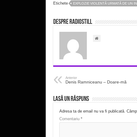
Etichete
EXPLOZIE VIOLENTĂ URMATĂ DE UN I
Despre radiostill
Anterior
Denis Ramniceanu – Doare-mă
Lasă un răspuns
Adresa ta de email nu va fi publicată.
Câmpu
Comentariu
*