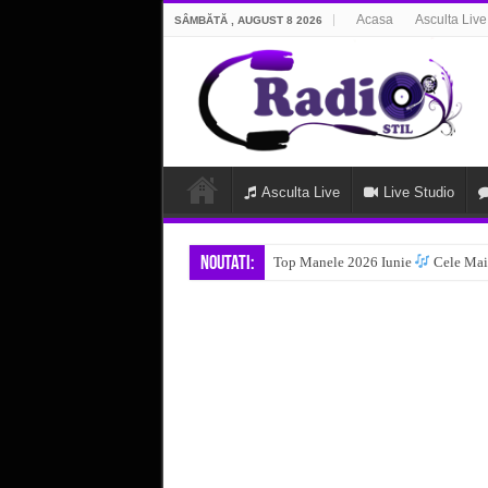
Acasa
Asculta Live
SÂMBĂTĂ , AUGUST 8 2026
Asculta Live
Live Studio
Noutati:
Top Manele 2026 Iunie
Cele Mai