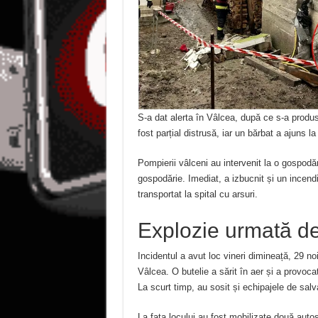
S-a dat alerta în Vâlcea, după ce s-a produ
fost parțial distrusă, iar un bărbat a ajuns la
Pompierii vâlceni au intervenit la o gospodăr
gospodărie. Imediat, a izbucnit și un incendiu
transportat la spital cu arsuri.
Explozie urmată de
Incidentul a avut loc vineri dimineață, 29 no
Vâlcea. O butelie a sărit în aer și a provocat
La scurt timp, au sosit și echipajele de salv
La fața locului au fost mobilizate două aut