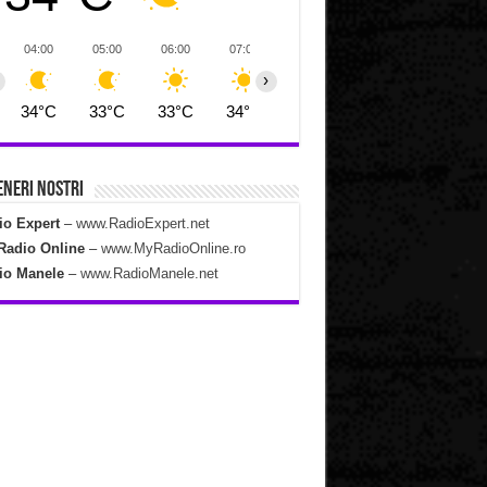
04:00
05:00
06:00
07:00
08:00
09:00
10:00
›
34°C
33°C
33°C
34°C
35°C
37°C
39°C
neri Nostri
io Expert
–
www.RadioExpert.net
Radio Online
–
www.MyRadioOnline.ro
io Manele
–
www.RadioManele.net