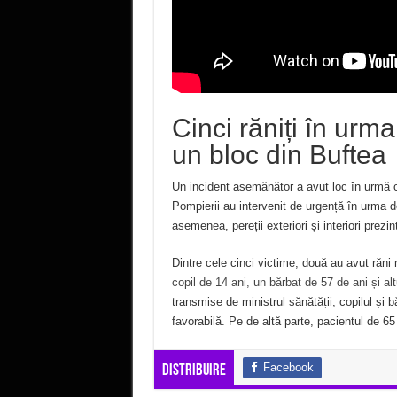
Cinci răniți în urma
un bloc din Buftea
Un incident asemănător a avut loc în urmă cu t
Pompierii au intervenit de urgență în urma d
asemenea, pereții exteriori și interiori prezi
Dintre cele cinci victime, două au avut răni 
copil de 14 ani, un bărbat de 57 de ani și alt
transmise de ministrul sănătății, copilul și 
favorabilă. Pe de altă parte, pacientul de 65 
Facebook
Distribuire