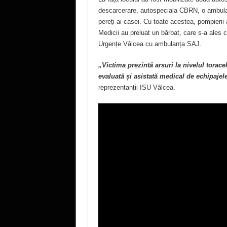
descarcerare, autospeciala CBRN, o ambula
pereți ai casei. Cu toate acestea, pompierii a
Medicii au preluat un bărbat, care s-a ales c
Urgențe Vâlcea cu ambulanța SAJ.
„Victima prezintă arsuri la nivelul torac
evaluată și asistată medical de echipaje
reprezentanții ISU Vâlcea.