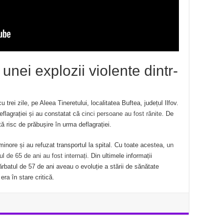
 unei explozii violente dintr-
rei zile, pe Aleea Tineretului, localitatea Buftea, județul Ilfov.
eflagrației și au constatat că
cinci persoane au fost rănite
. De
ntă risc de prăbușire în urma deflagrației.
minore și au refuzat transportul la spital. Cu toate acestea,
un
ul de 65 de ani au fost internați
. Din ultimele informații
bărbatul de 57 de ani aveau o evoluție a stării de sănătate
era în stare critică.