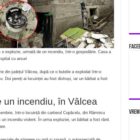
Faceb
s o explozie, urmată de un incendiu, într-o gospodărie. Casa a
 spital cu arsuri
ie din județul Vâlcea, după ce o butelie a explodat într-o
. Doi pereți ai locuinței au fost distruși, iar un bărbat a fost
 un incendiu, în Vâlcea
Vrem
iembrie, într-o locuință din cartierul Copăcelu, din Râmnicu
 un incendiu violent. În urma exploziei, un bărbat a fost rănit.
are.
ospeciale de stingere cu apă și spumă, o autospecială de