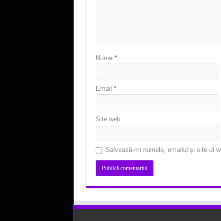
Nume
*
Email
*
Site web
Salvează-mi numele, emailul și site-ul w