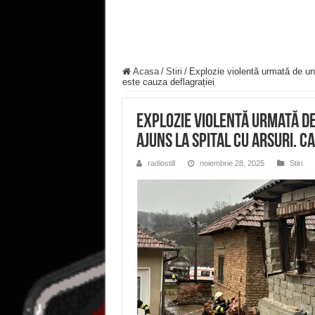
Acasa
/
Stiri
/
Explozie violentă urmată de un 
este cauza deflagrației
Explozie violentă urmată de 
ajuns la spital cu arsuri. C
radiostill
noiembrie 28, 2025
Stiri