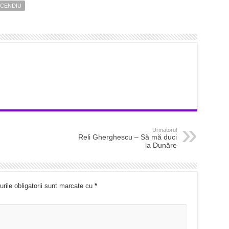
NCENDIU
Urmatorul
Reli Gherghescu – Să mă duci
la Dunăre
rile obligatorii sunt marcate cu
*