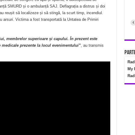
nță SMURD și o ambulanță SAJ. Deflagrația a distrus și doi
u reușit să localizeze și să stingă, la scurt timp, incendiul.
u arsuri. Victima a fost transportată la Untatea de Primiri
‹
elui, membrelor superioare și capului. În prezent este
le medicale prezente la locul evenimentului”
, au transmis
Parte
Rad
My 
Rad