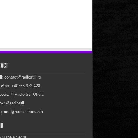
tact
il:
contact@radiostill.ro
sApp:
+40765.672.428
book:
@Radio Stil Oficial
Tok:
@radiostil
agram:
@radiostilromania
iu
o Manele Vechi