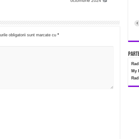
octombrie 2024
‹
rile obligatorii sunt marcate cu
*
Parte
Rad
My 
Rad