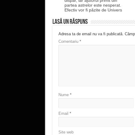
dispar, iar ajutorul primit din
partea astrelor este nesperat.
Efectiv vor fi păzite de Univers
Lasă un răspuns
Adresa ta de email nu va fi publicată.
Câmpu
Comentariu
*
Nume
*
Email
*
Site web