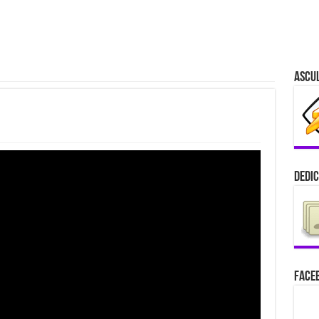
Ascu
Dedic
Faceb