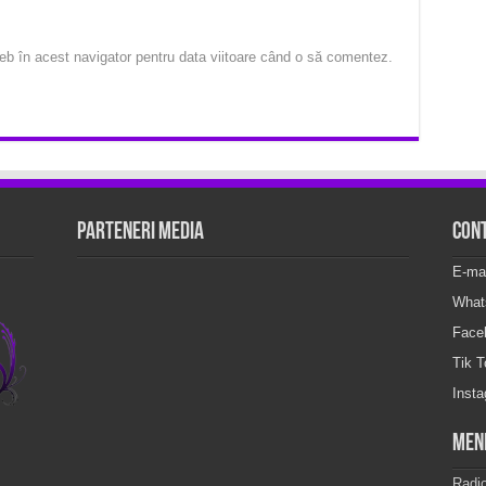
eb în acest navigator pentru data viitoare când o să comentez.
Parteneri Media
Con
E-ma
What
Face
Tik 
Inst
Men
Radi