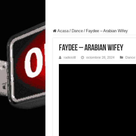
Acasa
/
Dance
/
Faydee – Arabian Wifey
Faydee – Arabian Wifey
radiostill
octombrie 28, 2024
Dance