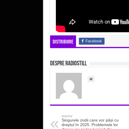
Facebook
Distribuire
Despre radiostill
Anterior
Singurele zodii care vor păși cu
dreptul în 2025. Problemele lor