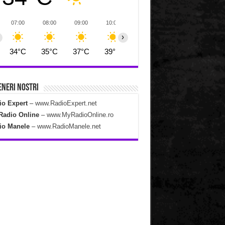
07:00
08:00
09:00
10:00
11:00
12:00
13:00
›
34°C
35°C
37°C
39°C
41°C
42°C
44°C
neri Nostri
io Expert
–
www.RadioExpert.net
Radio Online
–
www.MyRadioOnline.ro
io Manele
–
www.RadioManele.net