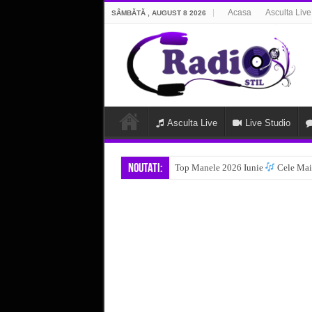
Acasa
Asculta Live
SÂMBĂTĂ , AUGUST 8 2026
Asculta Live
Live Studio
Noutati:
Top Manele 2026 Iunie
Cele Mai