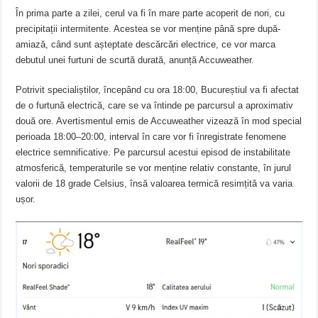
În prima parte a zilei, cerul va fi în mare parte acoperit de nori, cu
precipitații intermitente. Acestea se vor menține până spre după-
amiază, când sunt așteptate descărcări electrice, ce vor marca
debutul unei furtuni de scurtă durată, anunță Accuweather.
Potrivit specialiștilor, începând cu ora 18:00, Bucureștiul va fi afectat
de o furtună electrică, care se va întinde pe parcursul a aproximativ
două ore. Avertismentul emis de Accuweather vizează în mod special
perioada 18:00–20:00, interval în care vor fi înregistrate fenomene
electrice semnificative. Pe parcursul acestui episod de instabilitate
atmosferică, temperaturile se vor menține relativ constante, în jurul
valorii de 18 grade Celsius, însă valoarea termică resimțită va varia
ușor.