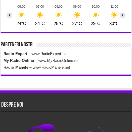
06:00
07:00
08:00
09:00
10:00
11:00
1
‹
›
24°C
24°C
25°C
27°C
29°C
30°C
3
Parteneri Nostri
Radio Expert
–
www.RadioExpert.net
My Radio Online
–
www.MyRadioOnline.ro
Radio Manele
–
www.RadioManele.net
Despre Noi