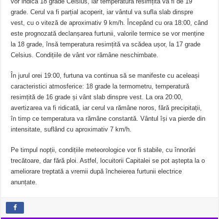
vor indica 18 grade Celsius, iar temperatura resimțită va fi de 19
grade. Cerul va fi parțial acoperit, iar vântul va sufla slab dinspre
vest, cu o viteză de aproximativ 9 km/h. Începând cu ora 18:00, când
este prognozată declanșarea furtunii, valorile termice se vor menține
la 18 grade, însă temperatura resimțită va scădea ușor, la 17 grade
Celsius. Condițiile de vânt vor rămâne neschimbate.
În jurul orei 19:00, furtuna va continua să se manifeste cu aceleași
caracteristici atmosferice: 18 grade la termometru, temperatură
resimțită de 16 grade și vânt slab dinspre vest. La ora 20:00,
avertizarea va fi ridicată, iar cerul va rămâne noros, fără precipitații,
în timp ce temperatura va rămâne constantă. Vântul își va pierde din
intensitate, suflând cu aproximativ 7 km/h.
Pe timpul nopții, condițiile meteorologice vor fi stabile, cu înnorări
trecătoare, dar fără ploi. Astfel, locuitorii Capitalei se pot aștepta la o
ameliorare treptată a vremii după încheierea furtunii electrice
anunțate.