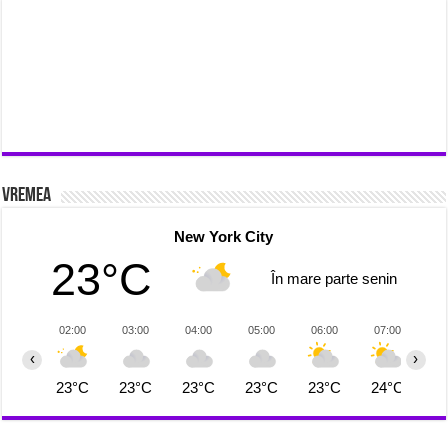
Vremea
New York City
23°C
În mare parte senin
02:00
03:00
04:00
05:00
06:00
07:00
0
‹
›
23°C
23°C
23°C
23°C
23°C
24°C
2