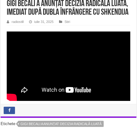
Gigi Becali a anunțat decizia radicală luată,
imediat după dubla înfrângere cu Shkendija
radiostill
iulie 31, 2025
Stiri
Etichete
GIGI BECALI A ANUNȚAT DECIZIA RADICALĂ LUATĂ