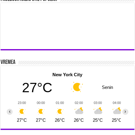
Vremea
New York City
27°C
Senin
23:00
00:00
01:00
02:00
03:00
04:00
0
‹
›
27°C
27°C
26°C
26°C
25°C
25°C
2