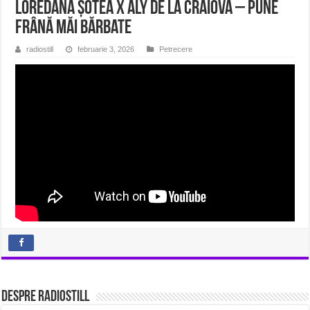
Loredana Șotea x Aly de la Craiova – Pune
frână măi bărbate
radiostill
februarie 3, 2026
Petrecere
Despre radiostill