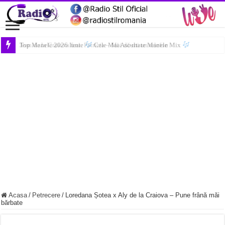
Top Manele 2026 Iunie
Jean de la Craiova feat. Patricia – Mai dă-mi un telefon
Cele Mai Ascultate Manele Mix
Acasa
/
Petrecere
/
Loredana Șotea x Aly de la Craiova – Pune frână măi
bărbate