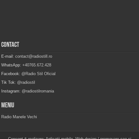
Contact
E-mail:
contact@radiostill.ro
WhatsApp:
+40765.672.428
Facebook:
@Radio Stil Oficial
Tik Tok:
@radiostil
Instagram:
@radiostilromania
Meniu
Radio Manele Vechi
Concept & realizare:
Aplicatii mobile
. Web design / promovare seo si