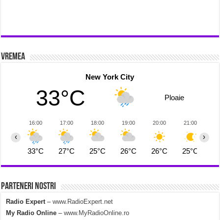
Vremea
New York City
33°C
Ploaie
16:00
17:00
18:00
19:00
20:00
21:00
2
‹
›
33°C
27°C
25°C
26°C
26°C
25°C
2
Parteneri Nostri
Radio Expert
–
www.RadioExpert.net
My Radio Online
–
www.MyRadioOnline.ro