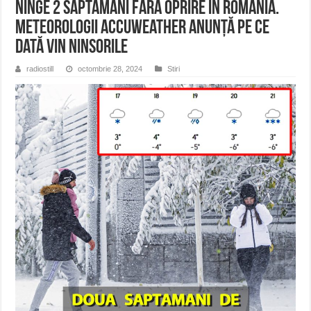
Ninge 2 săptămâni fără oprire în România.
Meteorologii Accuweather anunță pe ce
dată vin ninsorile
radiostill
octombrie 28, 2024
Stiri