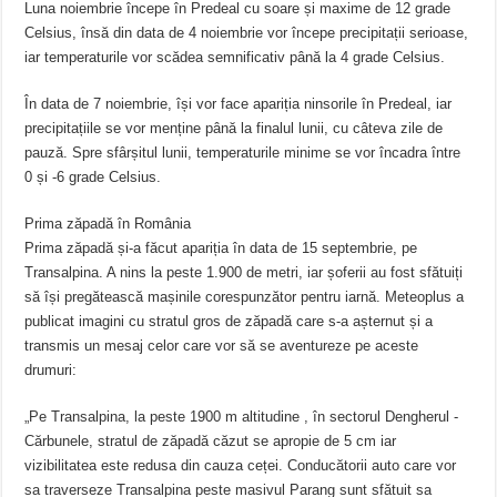
Luna noiembrie începe în Predeal cu soare și maxime de 12 grade
Celsius, însă din data de 4 noiembrie vor începe precipitații serioase,
iar temperaturile vor scădea semnificativ până la 4 grade Celsius.
În data de 7 noiembrie, își vor face apariția ninsorile în Predeal, iar
precipitațiile se vor menține până la finalul lunii, cu câteva zile de
pauză. Spre sfârșitul lunii, temperaturile minime se vor încadra între
0 și -6 grade Celsius.
Prima zăpadă în România
Prima zăpadă și-a făcut apariția în data de 15 septembrie, pe
Transalpina. A nins la peste 1.900 de metri, iar șoferii au fost sfătuiți
să își pregătească mașinile corespunzător pentru iarnă. Meteoplus a
publicat imagini cu stratul gros de zăpadă care s-a așternut și a
transmis un mesaj celor care vor să se aventureze pe aceste
drumuri:
„Pe Transalpina, la peste 1900 m altitudine , în sectorul Dengherul -
Cărbunele, stratul de zăpadă căzut se apropie de 5 cm iar
vizibilitatea este redusa din cauza ceței. Conducătorii auto care vor
sa traverseze Transalpina peste masivul Parang sunt sfătuit sa