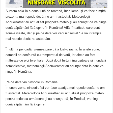
Suntem abia în a doua lună de toamnă, însă iarna își va face simțită
prezența mai repede decât ne-am fi așteptat. Meteorologii
Accuweather au actualizat prognoza meteo și au anunțat că va ninge
două săptămâni fără oprire în România! Află, în articol, care sunt
zonele vizate, dar și pe ce dată vor veni ninsorile! Se va întâmpla
mai repede decât ne așteptăm.
În ultima perioadă, vremea pare că a luat-o razna. În unele zone,
oamenii se confruntă cu temperaturi de vară, iar altele au fost
măturate de ploi torențiale. După două furtuni îngrozitoare și inundații
semnificative, meteorologii Accuweather au anunțat data la care va
ninge în România.
Pe ce dată vin ninsorile în România
În unele zone, ninsorile își vor face apariția mai repede decât ne-am
fi așteptat. Meteorologii Accuweather au actualizat prognoza meteo
pentru perioada următoare și au anunțat că, în Predeal, va ninge
două săptămâni fără oprire.