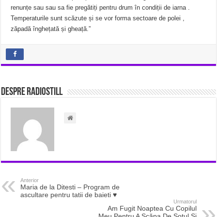
renunțe sau sau sa fie pregătiți pentru drum în condiții de iarna .
Temperaturile sunt scăzute și se vor forma sectoare de polei ,
zăpadă înghețată și gheață.”
Despre radiostill
Anterior
Maria de la Ditesti – Program de
ascultare pentru tatii de baieti ♥️
Urmatorul
Am Fugit Noaptea Cu Copilul
Meu Pentru A Scăpa De Soțul Și