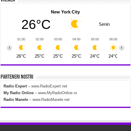
New York City
26°C
Senin
01:00
02:00
03:00
04:00
05:00
06:00
0
‹
›
26°C
25°C
25°C
25°C
24°C
24°C
2
Parteneri Nostri
Radio Expert
–
www.RadioExpert.net
My Radio Online
–
www.MyRadioOnline.ro
Radio Manele
–
www.RadioManele.net