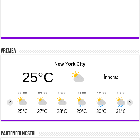
Vremea
New York City
25°C
Înnorat
08:00
09:00
10:00
11:00
12:00
13:00
1
‹
›
25°C
27°C
28°C
29°C
30°C
31°C
3
Parteneri Nostri