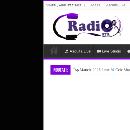
Acasa
Asculta Live
VINERI , AUGUST 7 2026
Asculta Live
Live Studio
Noutati:
Top Manele 2026 Iunie
Cele Mai