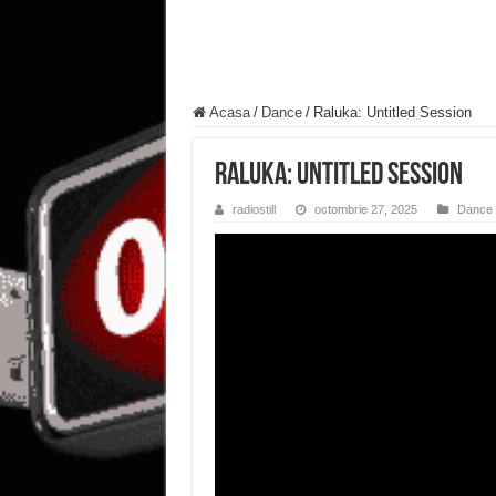
Acasa
/
Dance
/
Raluka: Untitled Session
Raluka: Untitled Session
radiostill
octombrie 27, 2025
Dance