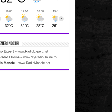
16:00
17:00
18:00
19:00
20:00
21:00
22:00
›
32°C
32°C
28°C
26°C
26°C
26°C
26°C
neri Nostri
io Expert
–
www.RadioExpert.net
Radio Online
–
www.MyRadioOnline.ro
io Manele
–
www.RadioManele.net