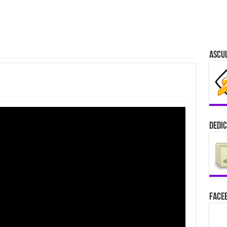
Ascu
Dedic
Faceb