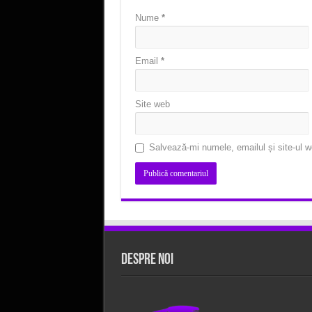
Nume
*
Email
*
Site web
Salvează-mi numele, emailul și site-ul w
Despre Noi