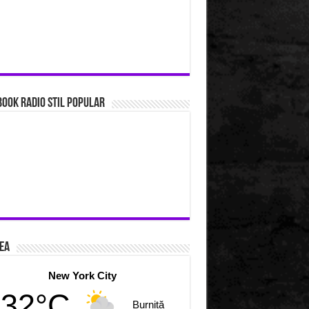
ook Radio Stil Popular
ea
New York City
32°C
Burniță