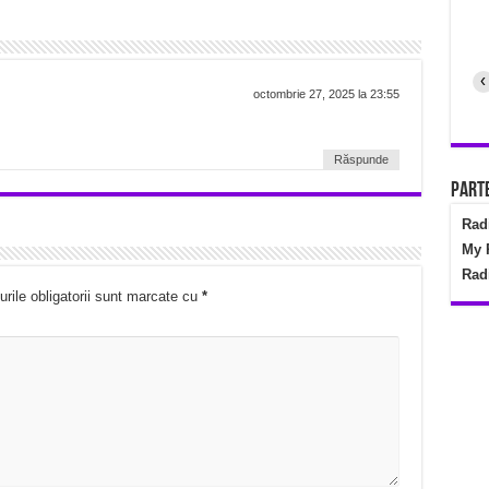
‹
octombrie 27, 2025 la 23:55
Răspunde
Parte
Rad
My 
Rad
rile obligatorii sunt marcate cu
*