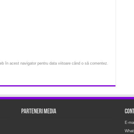
eb în acest navigator pentru data viitoare când o să comentez.
Parteneri Media
Con
E-ma
What