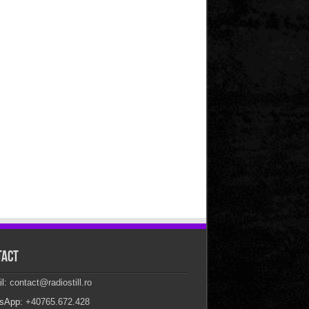
tact
il:
contact@radiostill.ro
sApp:
+40765.672.428