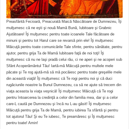
Preasfântă Fecioară, Preacurată Maică Născătoare de Dumnezeu, Îţi
mulţumesc că ne eşti şi nouă Mamă Bună, Iubitoare şi Grabnic
Ajutătoare! Îţi mulţumesc pentru toate icoanele Tale făcătoare de
minuni şi pentru tot Harul care se revarsă prin ele! Îţi mulţumesc
Măicuţă pentru toate comunicările Tale sfinte, pentru sănătate, pentru
ajutor, pentru grija Ta de Mamă Iubitoare faţă de noi toţi! Îţi
mulţumesc că nu ne laşi pradă celui rău, ci ne aperi şi ne acoperi sub
Sfânt Acoperământul Tău! Iartă-mă Măicuţă pentru multele mele
păcate şi Te rog ajută-mă să mă pocăiesc pentru toate greşelile mele
din această viaţă! Îţi mulţumesc că Te rogi pentru noi şi că duci
rugăciunile noastre la Bunul Dumnezeu, ca să ne ajute să trecem din
viaţa aceasta la viaţa veşnică! Îţi mulţumesc Măicuţă că Te rogi
pentru întoarcerea la credinţă a celor din familia mea, dar şi a celor
care-L caută pe Dumnezeu şi încă nu L-au găsit! Îţi mulţumesc
Măicuţă pentru grija Ta de Mamă, pentru iubirea Ta sfântă şi pentru
tot ajutorul Tău! Şi eu Te iubesc, Te preamăresc şi Îţi mulţumesc
pentru toate! Amin!