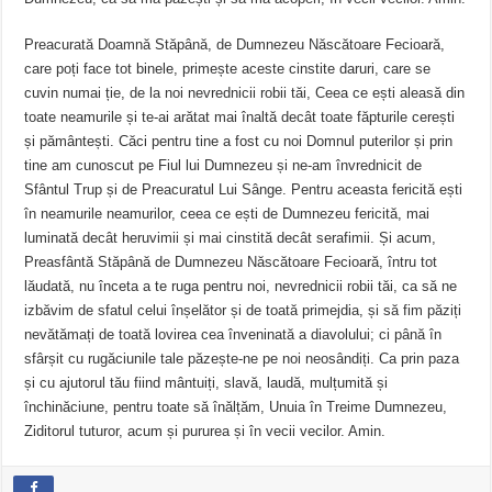
Preacurată Doamnă Stăpână, de Dumnezeu Născătoare Fecioară,
care poți face tot binele, primește aceste cinstite daruri, care se
cuvin numai ție, de la noi nevrednicii robii tăi, Ceea ce ești aleasă din
toate neamurile și te-ai arătat mai înaltă decât toate făpturile cerești
și pământești. Căci pentru tine a fost cu noi Domnul puterilor și prin
tine am cunoscut pe Fiul lui Dumnezeu și ne-am învrednicit de
Sfântul Trup și de Preacuratul Lui Sânge. Pentru aceasta fericită ești
în neamurile neamurilor, ceea ce ești de Dumnezeu fericită, mai
luminată decât heruvimii și mai cinstită decât serafimii. Și acum,
Preasfântă Stăpână de Dumnezeu Născătoare Fecioară, întru tot
lăudată, nu înceta a te ruga pentru noi, nevrednicii robii tăi, ca să ne
izbăvim de sfatul celui înșelător și de toată primejdia, și să fim păziți
nevătămați de toată lovirea cea înveninată a diavolului; ci până în
sfârșit cu rugăciunile tale păzește-ne pe noi neosândiți. Ca prin paza
și cu ajutorul tău fiind mântuiți, slavă, laudă, mulțumită și
închinăciune, pentru toate să înălțăm, Unuia în Treime Dumnezeu,
Ziditorul tuturor, acum și pururea și în vecii vecilor. Amin.