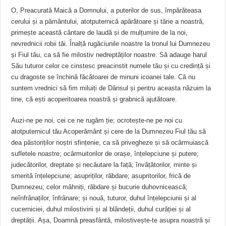
O, Preacurată Maică a Domnului, a puterilor de sus, împărăteasa
cerului și a pământului, atotputernică apărătoare și tărie a noastră,
primește această cântare de laudă și de mulțumire de la noi,
nevrednicii robii tăi. Înalță rugăciunile noastre la tronul lui Dumnezeu
și Fiul tău, ca să fie milostiv nedreptăților noastre. Să adauge harul
Său tuturor celor ce cinstesc preacinstit numele tău și cu credință și
cu dragoste se închină făcătoarei de minuni icoanei tale. Că nu
suntem vrednici să fim miluiți de Dânsul și pentru aceasta năzuim la
tine, că ești acoperitoarea noastră și grabnică ajutătoare.
Auzi-ne pe noi, cei ce ne rugăm ție; ocrotește-ne pe noi cu
atotputernicul tău Acoperământ și cere de la Dumnezeu Fiul tău să
dea păstoriților noștri sfințenie, ca să privegheze și să ocârmuiască
sufletele noastre; ocârmuitorilor de orașe, înțelepciune și putere;
judecătorilor, dreptate și necăutare la față; învățătorilor, minte și
smerită înțelepciune; asupriților, răbdare; asupritorilor, frică de
Dumnezeu; celor mâhniți, răbdare și bucurie duhovnicească;
neînfrânaților, înfrânare; și nouă, tuturor, duhul înțelepciunii și al
cucerniciei, duhul milostivirii și al blândeții, duhul curăției și al
dreptății. Așa, Doamnă preasfântă, milostivește-te asupra noastră și