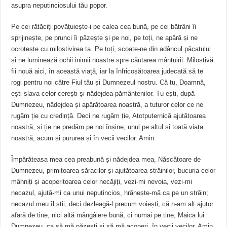
asupra neputinciosului tău popor.
Pe cei rătăciți povățuiește-i pe calea cea bună, pe cei bătrâni îi
sprijinește, pe prunci îi păzește și pe noi, pe toți, ne apără și ne
ocrotește cu milostivirea ta. Pe toți, scoate-ne din adâncul păcatului
și ne luminează ochii inimii noastre spre căutarea mântuirii. Milostivă
fii nouă aici, în această viață, iar la înfricoșătoarea judecată să te
rogi pentru noi către Fiul tău și Dumnezeul nostru. Că tu, Doamnă,
ești slava celor cerești și nădejdea pământenilor. Tu ești, după
Dumnezeu, nădejdea și apărătoarea noastră, a tuturor celor ce ne
rugăm ție cu credință. Deci ne rugăm ție, Atotputernică ajutătoarea
noastră, și ție ne predăm pe noi înșine, unul pe altul și toată viața
noastră, acum și pururea și în vecii vecilor. Amin.
Împărăteasa mea cea preabună și nădejdea mea, Născătoare de
Dumnezeu, primitoarea săracilor și ajutătoarea străinilor, bucuria celor
mâhniți și acoperitoarea celor necăjiți, vezi-mi nevoia, vezi-mi
necazul, ajută-mi ca unui neputincios, hrănește-mă ca pe un străin;
necazul meu îl știi, deci dezleagă-l precum voiești, că n-am alt ajutor
afară de tine, nici altă mângâiere bună, ci numai pe tine, Maica lui
Dumnezeu, ca să mă păzești și să mă acoperi, în vecii vecilor. Amin.