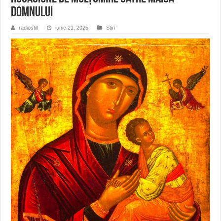
Domnului
radiostill
iunie 21, 2025
Stiri