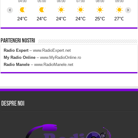
04:00
05:00
06:00
07:00
08:00
09:00
1
‹
›
24°C
24°C
24°C
24°C
25°C
27°C
2
Parteneri Nostri
Radio Expert
–
www.RadioExpert.net
My Radio Online
–
www.MyRadioOnline.ro
Radio Manele
–
www.RadioManele.net
Despre Noi