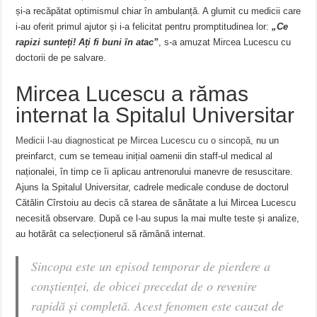
și-a recăpătat optimismul chiar în ambulanță. A glumit cu medicii care
i-au oferit primul ajutor și i-a felicitat pentru promptitudinea lor:
„Ce
rapizi sunteți! Ați fi buni în atac”
, s-a amuzat Mircea Lucescu cu
doctorii de pe salvare.
Mircea Lucescu a rămas
internat la Spitalul Universitar
Medicii l-au diagnosticat pe Mircea Lucescu cu o sincopă
, nu un
preinfarct, cum se temeau inițial oamenii din staff-ul medical al
naționalei, în timp ce îi aplicau antrenorului manevre de resuscitare.
Ajuns la Spitalul Universitar, cadrele medicale conduse de doctorul
Cătălin Cîrstoiu au decis că starea de sănătate a lui Mircea Lucescu
necesită observare. După ce l-au supus la mai multe teste și analize,
au hotărât ca selecționerul să rămână internat.
Sincopa este un episod temporar de pierdere a
conştienţei, de obicei precedat de o revenire
rapidă și completă. Acest fenomen este cauzat de