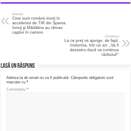
Anterior
Cine sunt românii morţi în
accidentul de TIR din Spania.
Ionuţ şi Mădălina au rămas
captivi în camion
Urmatorul
La ce preţ va ajunge, de fapt,
motorina, într-un an: „Va fi
dezastru dacă va continua
războiul!”
Lasă un răspuns
Adresa ta de email nu va fi publicată.
Câmpurile obligatorii sunt
marcate cu
*
Comentariu
*