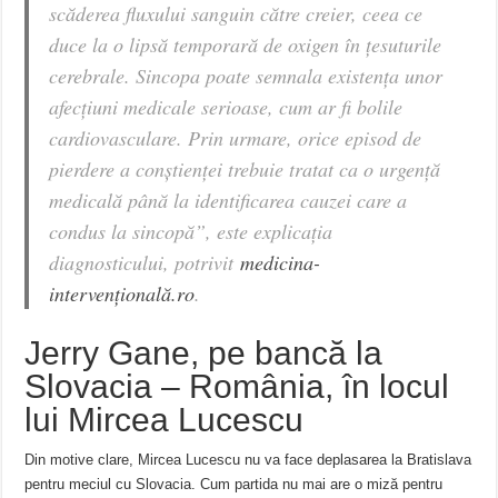
scăderea fluxului sanguin către creier, ceea ce
duce la o lipsă temporară de oxigen în țesuturile
cerebrale. Sincopa poate semnala existența unor
afecțiuni medicale serioase, cum ar fi bolile
cardiovasculare. Prin urmare, orice episod de
pierdere a conștienței trebuie tratat ca o urgență
medicală până la identificarea cauzei care a
condus la sincopă”, este explicația
diagnosticului, potrivit
medicina-
intervențională.ro
.
Jerry Gane, pe bancă la
Slovacia – România, în locul
lui Mircea Lucescu
Din motive clare, Mircea Lucescu nu va face deplasarea la Bratislava
pentru meciul cu Slovacia. Cum partida nu mai are o miză pentru