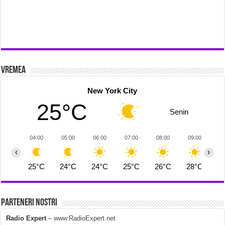
Vremea
New York City
25°C
Senin
04:00
05:00
06:00
07:00
08:00
09:00
1
‹
›
25°C
24°C
24°C
25°C
26°C
28°C
2
Parteneri Nostri
Radio Expert
–
www.RadioExpert.net