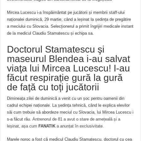
Mircea Lucescu i-a înspăimântat pe jucătorii și membrii staff-ului
naționalei duminică, 29 martie, când a leșinat la ședința de pregătire
a meciului cu Slovacia. Selecționerul a primit îngrijiri medicale instant
de la medicul Claudiu Stamatescu și echipa sa.
Doctorul Stamatescu şi
maseurul Blendea i-au salvat
viaţa lui Mircea Lucescu! I-au
făcut respirație gură la gură
de față cu toți jucătorii
Dimineața zilei de duminică a venit cu un șoc pentru oamenii din
cadrul echipei naționale. La ședința tehnică, când le explica elevilor
săi cum trebuie să abordeze meciul cu Slovacia, lui Mircea Lucescu i
s-a făcut rău.
Antrenorul de 81 a avut o stare de amețeală și a
leșinat, așa cum
FANATIK
a anunțat în exclusivitate
.
Marele noroc a fost că medicul Claudiu Stamatescu, doctorul cu cea