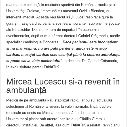
mai mare experienţă în medicina sportivă din România, medic şi al
Universităţii Craiova, împreună cu maseurul Ovidiu Blendea, au
intervenit imediat. Aceștia i-au făcut lui „Il Luce” respirație gură la
gură și masaj cardiac până la sosirea ambulanței, sub privirile șocate
ale fotbaliștilor. Detaliu extrem de important în economia
evenimentelor, după cum a afirmat doctorul Gabriel Crâșmariu, medic
specialist cardiolog la Ponderas.
„Dacă pacientul este inconștient
și nu mai respiră, nu are puls periferic, adică este în stop
cardiac, masajul cardiac este esențial până la sosirea ambulanței
și poate salva viața pacientului”
, a declarat Dr. Gabriel Crâșmariu,
în exclusivitate pentru
FANATIK
.
Mircea Lucescu și-a revenit în
ambulanță
Medicii de pe ambulanță l-au stabilizat rapid, iar pulsul actualului
selecționer al României a revenit la valori normale. Însă, cadrele
medicale au decis ca Mircea Lucescu să fie dus la spitalul
Universitar și plasat sub atenta îngrijire a lui Cătălin Cîrstoiu,
directorul instituției. De altfel, așa cum
FANATIK
a relatat, tehnicianul