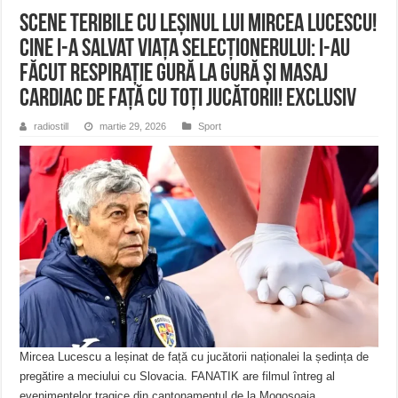
Scene teribile cu leșinul lui Mircea Lucescu!
Cine i-a salvat viaţa selecţionerului: i-au
făcut respirație gură la gură și masaj
cardiac de față cu toți jucătorii! Exclusiv
radiostill
martie 29, 2026
Sport
Mircea Lucescu a leșinat de față cu jucătorii naționalei la ședința de
pregătire a meciului cu Slovacia. FANATIK are filmul întreg al
evenimentelor tragice din cantonamentul de la Mogoșoaia