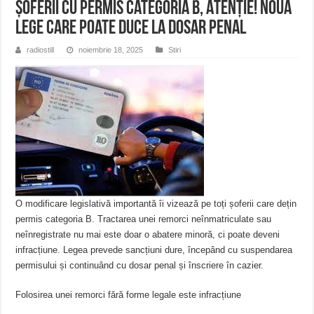
Șoferii cu permis categoria B, ATENȚIE! Noua
lege care poate duce la dosar penal
radiostill
noiembrie 18, 2025
Stiri
O modificare legislativă importantă îi vizează pe toți șoferii care dețin
permis categoria B. Tractarea unei remorci neînmatriculate sau
neînregistrate nu mai este doar o abatere minoră, ci poate deveni
infracțiune. Legea prevede sancțiuni dure, începând cu suspendarea
permisului și continuând cu dosar penal și înscriere în cazier.
Folosirea unei remorci fără forme legale este infracțiune