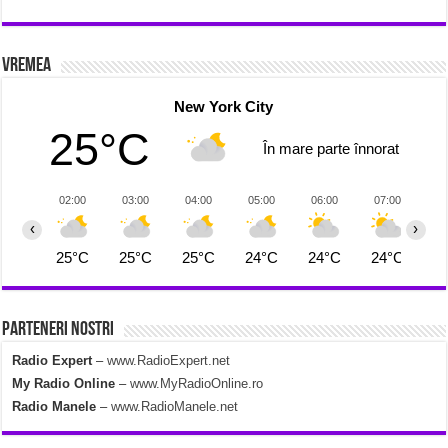
Vremea
New York City
25°C
În mare parte înnorat
02:00
03:00
04:00
05:00
06:00
07:00
0
‹
›
25°C
25°C
25°C
24°C
24°C
24°C
2
Parteneri Nostri
Radio Expert
–
www.RadioExpert.net
My Radio Online
–
www.MyRadioOnline.ro
Radio Manele
–
www.RadioManele.net