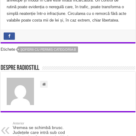
anvelope și modul în care este fixată încărcătura. Un control de
rutină poate evidenția o neregulă care, în trafic, poate transforma o
simplă neatenție într-o infracțiune. Circularea cu o remorcă fără acte
valabile poate costa mii de lei și, în caz extrem, chiar libertatea.
Etichete
ȘOFERII CU PERMIS CATEGORIA B
Despre radiostill
Anterior
Vremea se schimbă brusc.
Județele care intră sub cod