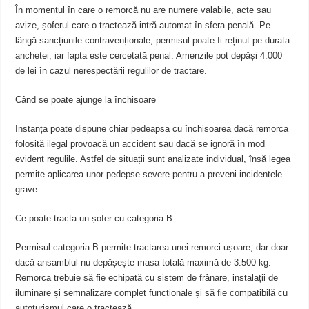
În momentul în care o remorcă nu are numere valabile, acte sau
avize, șoferul care o tractează intră automat în sfera penală. Pe
lângă sancțiunile contravenționale, permisul poate fi reținut pe durata
anchetei, iar fapta este cercetată penal. Amenzile pot depăși 4.000
de lei în cazul nerespectării regulilor de tractare.
Când se poate ajunge la închisoare
Instanța poate dispune chiar pedeapsa cu închisoarea dacă remorca
folosită ilegal provoacă un accident sau dacă se ignoră în mod
evident regulile. Astfel de situații sunt analizate individual, însă legea
permite aplicarea unor pedepse severe pentru a preveni incidentele
grave.
Ce poate tracta un șofer cu categoria B
Permisul categoria B permite tractarea unei remorci ușoare, dar doar
dacă ansamblul nu depășește masa totală maximă de 3.500 kg.
Remorca trebuie să fie echipată cu sistem de frânare, instalații de
iluminare și semnalizare complet funcționale și să fie compatibilă cu
autoturismul care o tractează.