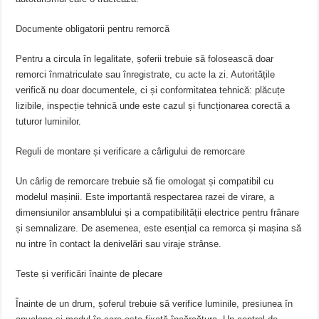
Documente obligatorii pentru remorcă
Pentru a circula în legalitate, șoferii trebuie să folosească doar
remorci înmatriculate sau înregistrate, cu acte la zi. Autoritățile
verifică nu doar documentele, ci și conformitatea tehnică: plăcuțe
lizibile, inspecție tehnică unde este cazul și funcționarea corectă a
tuturor luminilor.
Reguli de montare și verificare a cârligului de remorcare
Un cârlig de remorcare trebuie să fie omologat și compatibil cu
modelul mașinii. Este importantă respectarea razei de virare, a
dimensiunilor ansamblului și a compatibilității electrice pentru frânare
și semnalizare. De asemenea, este esențial ca remorca și mașina să
nu intre în contact la denivelări sau viraje strânse.
Teste și verificări înainte de plecare
Înainte de un drum, șoferul trebuie să verifice luminile, presiunea în