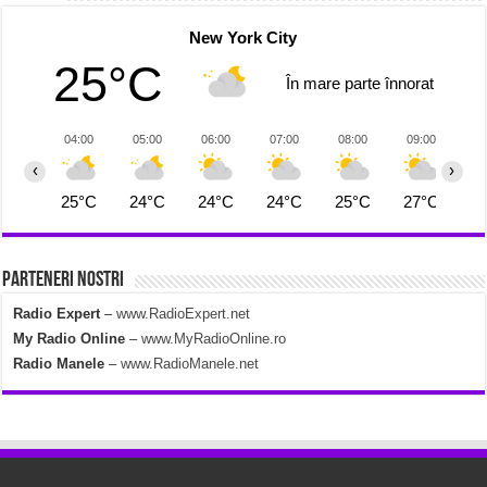
New York City
25°C
În mare parte înnorat
04:00
05:00
06:00
07:00
08:00
09:00
1
‹
›
25°C
24°C
24°C
24°C
25°C
27°C
2
Parteneri Nostri
Radio Expert
–
www.RadioExpert.net
My Radio Online
–
www.MyRadioOnline.ro
Radio Manele
–
www.RadioManele.net