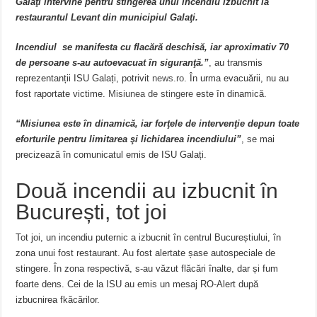
Galaţi intervine pentru stingerea unui incendiu izbucnit la
restaurantul Levant din municipiul Galaţi.
Incendiul se manifesta cu flacără deschisă, iar aproximativ 70
de persoane s-au autoevacuat în siguranţă.”
, au transmis
reprezentanții ISU Galați, potrivit
news.ro
. În urma evacuării, nu au
fost raportate victime.
Misiunea de stingere
este în dinamică.
“Misiunea este în dinamică, iar forţele de intervenţie depun toate
eforturile pentru limitarea şi lichidarea incendiului”
, se mai
precizează în comunicatul emis de ISU Galați.
Două incendii au izbucnit în
București, tot joi
Tot joi, un incendiu puternic a izbucnit în centrul Bucureștiului, în
zona unui fost restaurant. Au fost alertate șase autospeciale de
stingere. În zona respectivă, s-au văzut flăcări înalte, dar și fum
foarte dens. Cei de la ISU au emis un mesaj RO-Alert după
izbucnirea fkăcărilor.