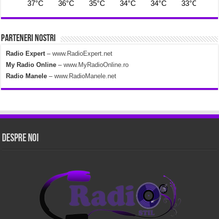
37°C
36°C
35°C
34°C
34°C
33°C
3
Parteneri Nostri
Radio Expert
–
www.RadioExpert.net
My Radio Online
–
www.MyRadioOnline.ro
Radio Manele
–
www.RadioManele.net
Despre Noi