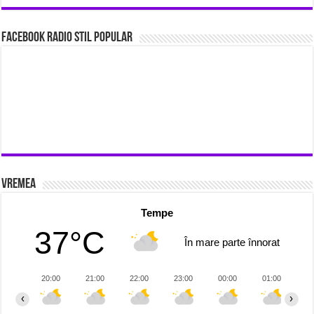
Facebook Radio Stil Popular
Vremea
Tempe
37°C
În mare parte înnorat
20:00
21:00
22:00
23:00
00:00
01:00
0
‹
›