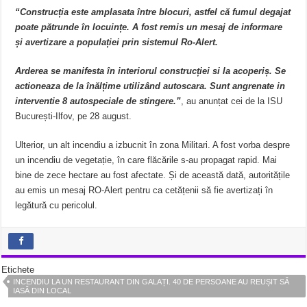
“Construcția este amplasata între blocuri, astfel că fumul degajat
poate pătrunde în locuințe. A fost remis un mesaj de informare
și avertizare a populației prin sistemul Ro-Alert.
Arderea se manifesta în interiorul construcției si la acoperiș. Se
actioneaza de la înălțime utilizând autoscara. Sunt angrenate in
interventie 8 autospeciale de stingere.”
, au anunțat cei de la ISU
București-Ilfov, pe 28 august.
Ulterior, un alt incendiu a izbucnit în zona Militari. A fost vorba despre
un incendiu de vegetație, în care flăcările s-au propagat rapid. Mai
bine de zece hectare au fost afectate. Și de această dată, autoritățile
au emis un mesaj RO-Alert pentru ca cetățenii să fie avertizați în
legătură cu pericolul.
Etichete
INCENDIU LA UN RESTAURANT DIN GALAȚI. 40 DE PERSOANE AU REUȘIT SĂ
IASĂ DIN LOCAL