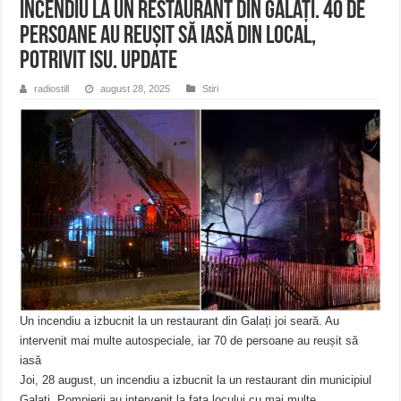
Incendiu la un restaurant din Galați. 40 de
persoane au reușit să iasă din local,
potrivit ISU. Update
radiostill
august 28, 2025
Stiri
Un incendiu a izbucnit la un restaurant din Galați joi seară. Au
intervenit mai multe autospeciale, iar 70 de persoane au reușit să
iasă
Joi, 28 august, un incendiu a izbucnit la un restaurant din municipiul
Galați. Pompierii au intervenit la fața locului cu mai multe