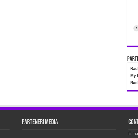
‹
Parte
Rad
My 
Rad
Parteneri Media
Con
E-ma