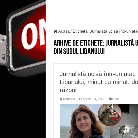
Acasa
/
Etichetă:
Jurnalistă ucisă într-un ata
Arhive de etichete:
Jurnalistă u
din sudul Libanului
Jurnalistă ucisă într-un atac 
Libanului, minut cu minut: d
război
radiostill
aprilie 24, 2026
Stiri