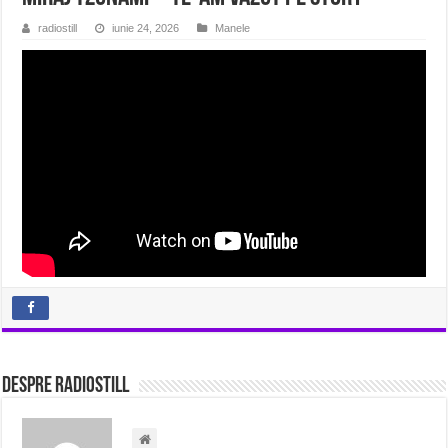
radiostill
iunie 24, 2026
Manele
Despre radiostill