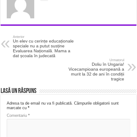
Anterior
Un elev cu cerințe educaționale
speciale nu a putut susține
Evaluarea Națională. Mama a
dat școala în judecată
Urmatorul
Doliu în Ungaria!
Vicecampioana europeană a
murit la 32 de ani în condiții
tragice
Lasă un răspuns
Adresa ta de email nu va fi publicată.
Câmpurile obligatorii sunt
marcate cu
*
Comentariu
*