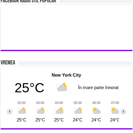
Facebook Radio Stil Popular
Vremea
New York City
25°C
În mare parte înnorat
02:00
03:00
04:00
05:00
06:00
07:00
0
‹
›
25°C
25°C
25°C
24°C
24°C
24°C
2