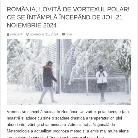
ROMÂNIA, LOVITĂ DE VORTEXUL POLAR!
CE SE ÎNTÂMPLĂ ÎNCEPÂND DE JOI, 21
NOIEMBRIE 2024
radiostill
noiembrie 21, 2024
Stiri
Vremea se schimbă radical în România. Un vortex polar lovește țara
noastră și aduce cu sine o scădere drastică a temperaturilor, ploi
abundente, vânt și chiar ninsoare. Administrația Națională de
Meteorologie a actualizat prognoza meteo și a emis mai multe alerte
cod galben de ninsori. Când lovește vortexul polar țara …