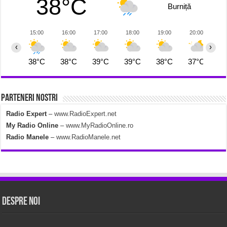
38°C
Burniță
15:00
16:00
17:00
18:00
19:00
20:00
2
‹
›
38°C
38°C
39°C
39°C
38°C
37°C
3
Parteneri Nostri
Radio Expert
–
www.RadioExpert.net
My Radio Online
–
www.MyRadioOnline.ro
Radio Manele
–
www.RadioManele.net
Despre Noi