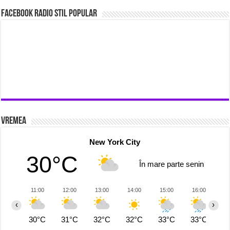
Facebook Radio Stil Popular
Vremea
New York City
30°C
În mare parte senin
11:00
12:00
13:00
14:00
15:00
16:00
1
‹
›
30°C
31°C
32°C
32°C
33°C
33°C
2