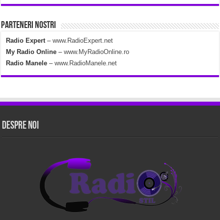
Parteneri Nostri
Radio Expert
–
www.RadioExpert.net
My Radio Online
–
www.MyRadioOnline.ro
Radio Manele
–
www.RadioManele.net
Despre Noi