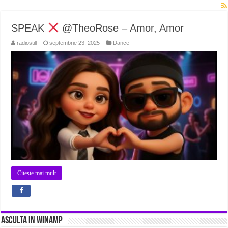
SPEAK
@TheoRose – Amor, Amor
radiostill
septembrie 23, 2025
Dance
Citeste mai mult
Asculta in Winamp