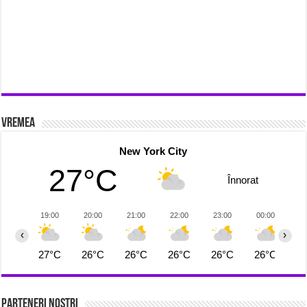
Vremea
New York City
27°C
Înnorat
19:00
20:00
21:00
22:00
23:00
00:00
0
‹
›
27°C
26°C
26°C
26°C
26°C
26°C
2
Parteneri Nostri