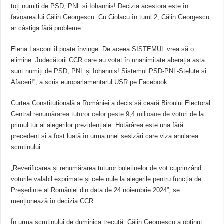
toți numiți de PSD, PNL și Iohannis! Decizia acestora este în
favoarea lui Călin Georgescu. Cu Ciolacu în turul 2, Călin Georgescu
ar câștiga fără probleme.
Elena Lasconi îl poate învinge. De aceea SISTEMUL vrea să o
elimine. Judecătorii CCR care au votat în unanimitate aberația asta
sunt numiți de PSD, PNL și Iohannis! Sistemul PSD-PNL-Steluțe și
Afaceri!”, a scris europarlamentarul USR pe Facebook.
Curtea Constituțională a României a decis să ceară Biroului Electoral
Central
renumărarea tuturor celor peste 9,4 milioane de voturi
de la
primul tur al alegerilor prezidențiale. Hotărârea este una fără
precedent și a fost luată în urma unei sesizări care viza anularea
scrutinului.
„Reverificarea și renumărarea tuturor buletinelor de vot cuprinzând
voturile valabil exprimate și cele nule la alegerile pentru funcția de
Președinte al României din data de 24 noiembrie 2024”, se
menționează în decizia CCR.
În urma scrutinului de duminica trecută, Călin Georgescu a obținut