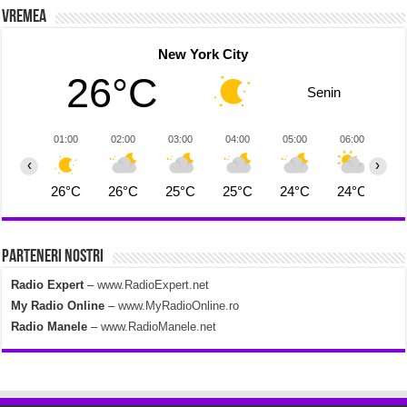
Vremea
New York City
26°C
Senin
01:00
02:00
03:00
04:00
05:00
06:00
0
‹
›
26°C
26°C
25°C
25°C
24°C
24°C
2
Parteneri Nostri
Radio Expert
–
www.RadioExpert.net
My Radio Online
–
www.MyRadioOnline.ro
Radio Manele
–
www.RadioManele.net