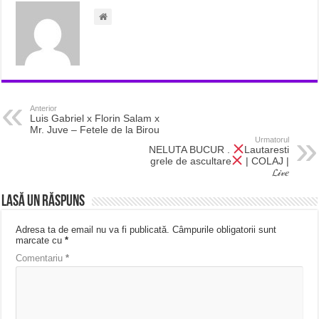
Anterior
Luis Gabriel x Florin Salam x
Mr. Juve – Fetele de la Birou
Urmatorul
NELUTA BUCUR .
Lautaresti
grele de ascultare
| COLAJ |
𝓛𝒾𝓋𝑒
Lasă un răspuns
Adresa ta de email nu va fi publicată.
Câmpurile obligatorii sunt
marcate cu
*
Comentariu
*