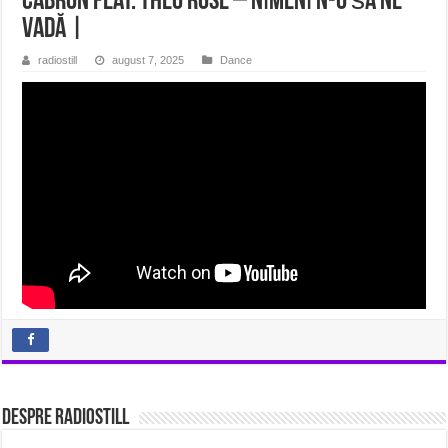
Cabron feat. Theo Rose‬ – Nіmеnі n-о ѕă nе
vаdă |
radiostill
august 7, 2025
Dance
Despre radiostill