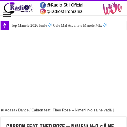
Top Manele 2026 Iunie
Cele Mai Ascultate Manele Mix
Acasa
/
Dance
/
Cabron feat. Theo Rose‬ – Nіmеnі n-о ѕă nе vаdă |