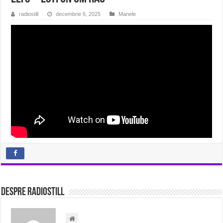
radiostill
decembrie 6, 2025
Manele
Despre radiostill