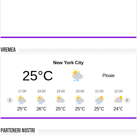
Vremea
New York City
25°C
Ploaie
17:00
18:00
19:00
20:00
21:00
22:00
2
‹
›
25°C
26°C
25°C
25°C
25°C
24°C
2
Parteneri Nostri