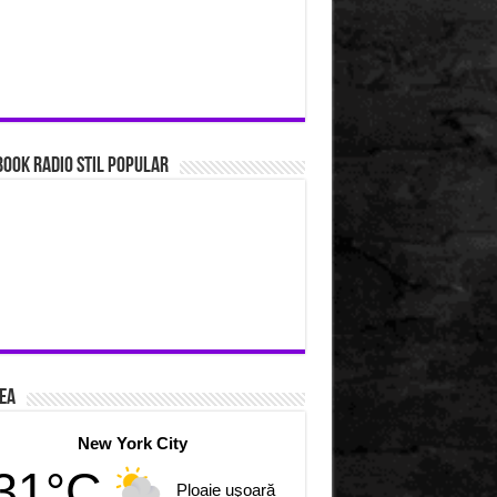
ook Radio Stil Popular
ea
New York City
31°C
Ploaie uşoară