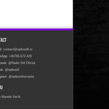
tact
il:
contact@radiostill.ro
sApp:
+40765.672.428
book:
@Radio Stil Oficial
Tok:
@radiostil
agram:
@radiostilromania
iu
o Manele Vechi