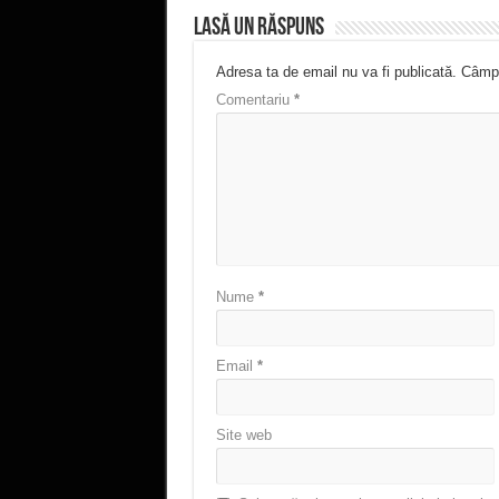
Lasă un răspuns
Adresa ta de email nu va fi publicată.
Câmpu
Comentariu
*
Nume
*
Email
*
Site web