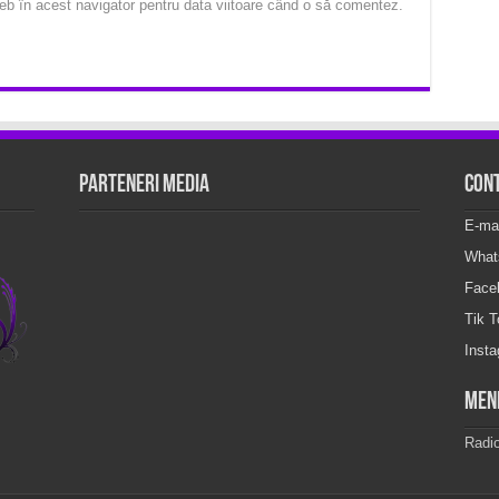
eb în acest navigator pentru data viitoare când o să comentez.
Parteneri Media
Con
E-ma
What
Face
Tik 
Inst
Men
Radi