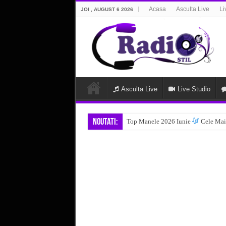
Acasa
Asculta Live
Li
JOI , AUGUST 6 2026
Asculta Live
Live Studio
Noutati:
Top Manele 2026 Iunie
Cele Mai