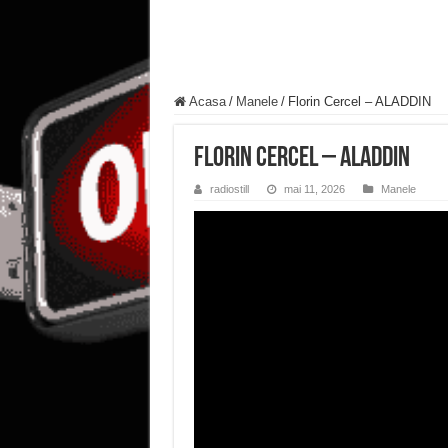
Acasa
/
Manele
/
Florin Cercel – ALADDIN
Florin Cercel – ALADDIN
radiostill
mai 11, 2026
Manele