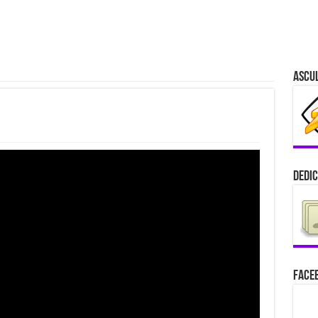
Ascu
Dedic
Faceb