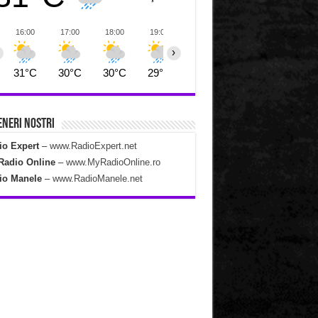
16:00
17:00
18:00
19:00
20:00
21:00
22:00
›
31°C
30°C
30°C
29°C
28°C
27°C
27°C
neri Nostri
io Expert
–
www.RadioExpert.net
Radio Online
–
www.MyRadioOnline.ro
io Manele
–
www.RadioManele.net