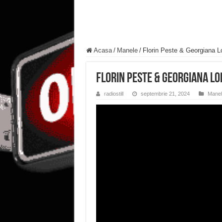
Acasa
/
Manele
/
Florin Peste & Georgiana L
Florin Peste & Georgiana Lo
radiostill
septembrie 21, 2024
Manel