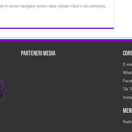
eb în acest navigator pentru data viitoare când o să comentez.
Parteneri Media
Con
E-ma
What
Face
Tik 
Inst
Men
Radi