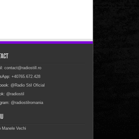
tact
il:
contact@radiostill.ro
sApp:
+40765.672.428
book:
@Radio Stil Oficial
Tok:
@radiostil
agram:
@radiostilromania
iu
o Manele Vechi