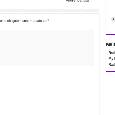
Andrei Banuta
‹
rile obligatorii sunt marcate cu
*
Parte
Rad
My 
Rad