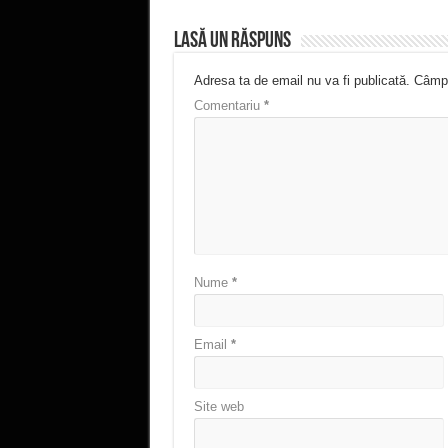
Lasă un răspuns
Adresa ta de email nu va fi publicată.
Câmpu
Comentariu
*
Nume
*
Email
*
Site web