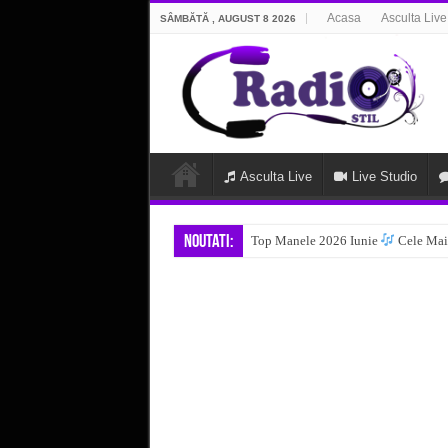
Acasa
Asculta Live
SÂMBĂTĂ , AUGUST 8 2026
Asculta Live
Live Studio
Noutati:
Top Manele 2026 Iunie
Cele Mai