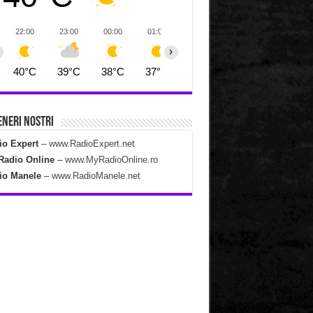
22:00
23:00
00:00
01:00
02:00
03:00
04:00
›
40°C
39°C
38°C
37°C
37°C
36°C
35°C
neri Nostri
io Expert
–
www.RadioExpert.net
Radio Online
–
www.MyRadioOnline.ro
io Manele
–
www.RadioManele.net