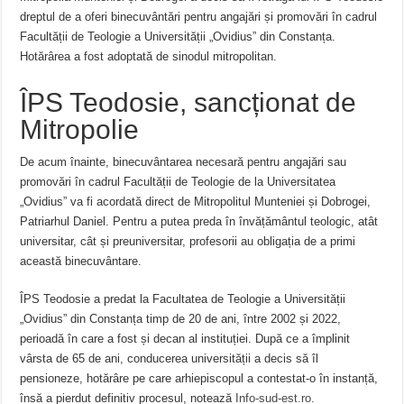
dreptul de a oferi binecuvântări pentru angajări și promovări în cadrul
Facultății de Teologie a Universității „Ovidius” din Constanța.
Hotărârea a fost adoptată de sinodul mitropolitan.
ÎPS Teodosie, sancționat de
Mitropolie
De acum înainte, binecuvântarea necesară pentru angajări sau
promovări în cadrul Facultății de Teologie de la Universitatea
„Ovidius” va fi acordată direct de Mitropolitul Munteniei și Dobrogei,
Patriarhul Daniel. Pentru a putea preda în învățământul teologic, atât
universitar, cât și preuniversitar, profesorii au obligația de a primi
această binecuvântare.
ÎPS Teodosie a predat la Facultatea de Teologie a Universității
„Ovidius” din Constanța timp de 20 de ani, între 2002 și 2022,
perioadă în care a fost și decan al instituției. După ce a împlinit
vârsta de 65 de ani, conducerea universității a decis să îl
pensioneze, hotărâre pe care arhiepiscopul a contestat-o în instanță,
însă a pierdut definitiv procesul, notează
Info-sud-est.ro.