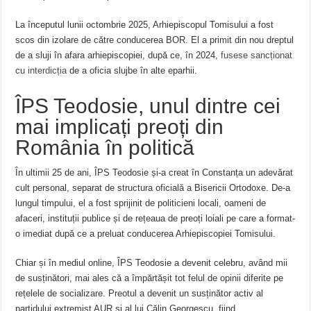
La începutul lunii octombrie 2025, Arhiepiscopul Tomisului a fost
scos din izolare de către conducerea BOR. El a primit din nou dreptul
de a sluji în afara arhiepiscopiei, după ce, în 2024,
fusese sancționat
cu interdicția
de a oficia slujbe în alte eparhii.
ÎPS Teodosie, unul dintre cei
mai implicați preoți din
România în politică
În ultimii 25 de ani, ÎPS Teodosie și-a creat în Constanța un adevărat
cult personal, separat de structura oficială a Bisericii Ortodoxe. De-a
lungul timpului, el a fost sprijinit de politicieni locali, oameni de
afaceri, instituții publice și de rețeaua de preoți loiali pe care a format-
o imediat după ce a preluat conducerea Arhiepiscopiei Tomisului.
Chiar și în mediul online, ÎPS Teodosie a devenit celebru, având mii
de susținători, mai ales că a împărtășit tot felul de opinii diferite pe
rețelele de socializare. Preotul a devenit un susținător activ al
partidului extremist AUR și al lui Călin Georgescu, fiind