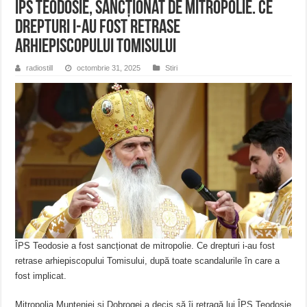
ÎPS Teodosie, sancționat de Mitropolie. Ce
drepturi i-au fost retrase
arhiepiscopului Tomisului
radiostill
octombrie 31, 2025
Stiri
ÎPS Teodosie a fost sancționat de mitropolie. Ce drepturi i-au fost
retrase arhiepiscopului Tomisului, după toate scandalurile în care a
fost implicat.
Mitropolia Munteniei și Dobrogei a decis să îi retragă lui ÎPS Teodosie