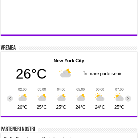
Vremea
New York City
26°C
În mare parte senin
02:00
03:00
04:00
05:00
06:00
07:00
0
‹
›
26°C
25°C
25°C
24°C
24°C
25°C
2
Parteneri Nostri