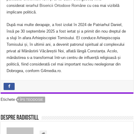
considerat
ierarhul Bisericii Ortodoxe Române
cu cea mai vizibilă
implicare politică.
După mai multe derapaje, a fost izolat în 2024 de Patriarhul Daniel,
însă pe 30 septembrie 2025 a fost iertat și a primit din nou dreptul de
a sluji în afara Arhiepiscopiei Tomisului. El conduce Arhiepiscopia
Tomisului și, în ultimii ani, a devenit patronul spiritual al complexului
privat al Mănăstirii Văcăreștii Noi, aflată lângă Constanța. Acolo,
mănăstirea s-a transformat într-un centru de influență religioasă și
politică, fiind considerată cel mai important nucleu neolegionar din
Dobrogea, conform G4media.ro.
Etichete
ÎPS TEODOSIE
Despre radiostill