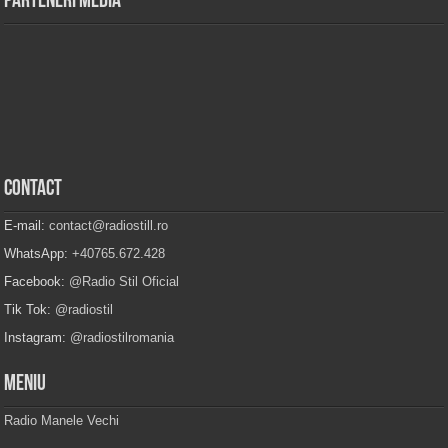
Parteneri Media
Contact
E-mail:
contact@radiostill.ro
WhatsApp:
+40765.672.428
Facebook:
@Radio Stil Oficial
Tik Tok:
@radiostil
Instagram:
@radiostilromania
Meniu
Radio Manele Vechi