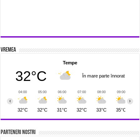
Vremea
Tempe
32°C
În mare parte înnorat
04:00
05:00
06:00
07:00
08:00
09:00
1
‹
›
32°C
32°C
31°C
32°C
33°C
35°C
3
Parteneri Nostri