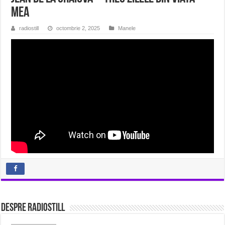
mea
radiostill
octombrie 2, 2025
Manele
Despre radiostill