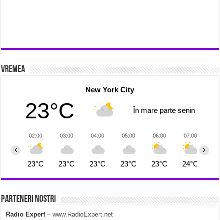
Vremea
New York City
23°C
În mare parte senin
02:00
03:00
04:00
05:00
06:00
07:00
0
‹
›
23°C
23°C
23°C
23°C
23°C
24°C
2
Parteneri Nostri
Radio Expert
–
www.RadioExpert.net