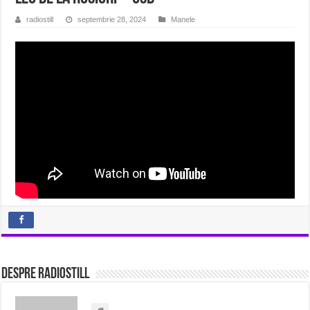
radiostill
septembrie 28, 2024
Manele
Despre radiostill