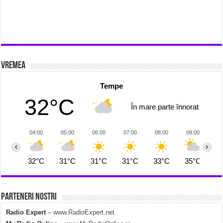
Vremea
Tempe
32°C
În mare parte înnorat
04:00
05:00
06:00
07:00
08:00
09:00
1
‹
›
32°C
31°C
31°C
31°C
33°C
35°C
3
Parteneri Nostri
Radio Expert
–
www.RadioExpert.net