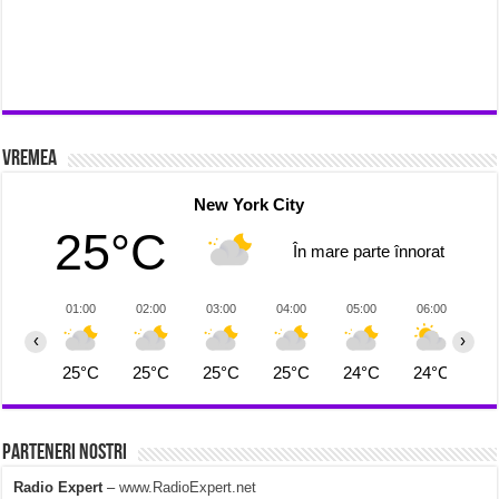
Vremea
New York City
25°C
În mare parte înnorat
01:00
02:00
03:00
04:00
05:00
06:00
0
‹
›
25°C
25°C
25°C
25°C
24°C
24°C
2
Parteneri Nostri
Radio Expert
–
www.RadioExpert.net