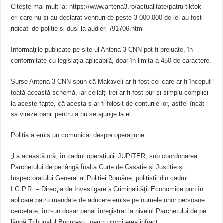
Citește mai mult la: https://www.antena3.ro/actualitate/patru-tiktok-
eri-care-nu-si-au-declarat-venituri-de-peste-3-000-000-de-lei-au-fost-
ridicati-de-politie-si-dusi-la-audieri-791706.html
Informaţiile publicate pe site-ul Antena 3 CNN pot fi preluate, în
conformitate cu legislația aplicabilă, doar în limita a 450 de caractere.
Surse Antena 3 CNN spun că Makaveli ar fi fost cel care ar fi început
toată această schemă, iar ceilalți trei ar fi fost pur și simplu complici
la aceste fapte, că acesta s-ar fi folosit de conturile lor, astfel încât
să vireze banii pentru a nu se ajunge la el.
Poliția a emis un comunicat despre operațiune:
„La această oră, în cadrul operațiunii JUPITER, sub coordonarea
Parchetului de pe lângă Înalta Curte de Casație și Justiție și
Inspectoratului General al Poliției Române, polițiștii din cadrul
I.G.P.R. – Direcţia de Investigare a Criminalităţii Economice pun în
aplicare patru mandate de aducere emise pe numele unor persoane
cercetate, într-un dosar penal înregistrat la nivelul Parchetului de pe
lângă Tribunalul București, pentru comiterea infracț