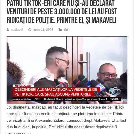
Patru TikTok-eri care nu și-au declarat
venituri de peste 3.000.000 de lei au fost
ridicați de poliție. Printre ei, și Makaveli
radiostill
iunie 11, 2026
Stiri
Joi dimineață, mascații au făcut descinderi la vedetele de pe TikTok
care și-ar fi ascuns veniturile obținute pe platformele sociale. Printre
cei vizați ar fi și Alexandru Zidaru, cunoscut drept Makaveli. El a fost
dus la audieri, la poliție. Prejudiciul din acest dosar depășește 3
milioane de lei.