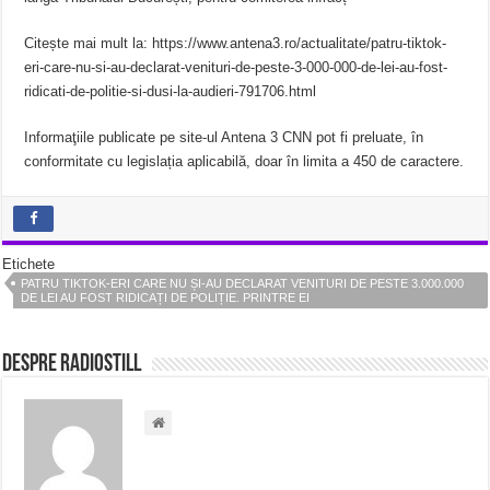
Citește mai mult la: https://www.antena3.ro/actualitate/patru-tiktok-
eri-care-nu-si-au-declarat-venituri-de-peste-3-000-000-de-lei-au-fost-
ridicati-de-politie-si-dusi-la-audieri-791706.html
Informaţiile publicate pe site-ul Antena 3 CNN pot fi preluate, în
conformitate cu legislația aplicabilă, doar în limita a 450 de caractere.
Etichete
PATRU TIKTOK-ERI CARE NU ȘI-AU DECLARAT VENITURI DE PESTE 3.000.000
DE LEI AU FOST RIDICAȚI DE POLIȚIE. PRINTRE EI
Despre radiostill