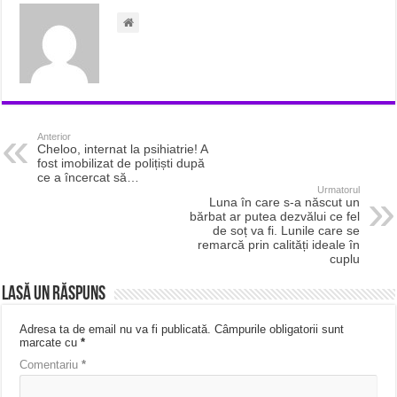
Anterior
Cheloo, internat la psihiatrie! A
fost imobilizat de polițiști după
ce a încercat să…
Urmatorul
Luna în care s-a născut un
bărbat ar putea dezvălui ce fel
de soț va fi. Lunile care se
remarcă prin calități ideale în
cuplu
Lasă un răspuns
Adresa ta de email nu va fi publicată.
Câmpurile obligatorii sunt
marcate cu
*
Comentariu
*