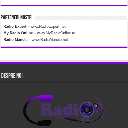
Parteneri Nostri
Radio Expert
–
www.RadioExpert.net
My Radio Online
–
www.MyRadioOnline.ro
Radio Manele
–
www.RadioManele.net
Despre Noi