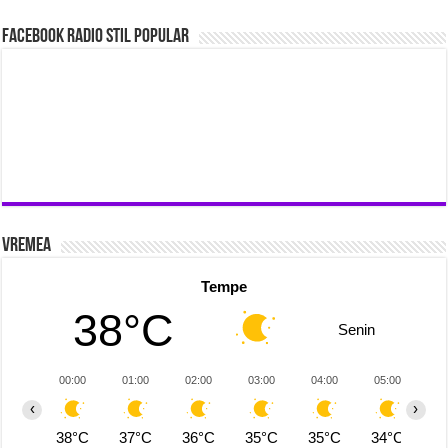
Facebook Radio Stil Popular
Vremea
Tempe
38°C
Senin
00:00
01:00
02:00
03:00
04:00
05:00
0
‹
›
38°C
37°C
36°C
35°C
35°C
34°C
3