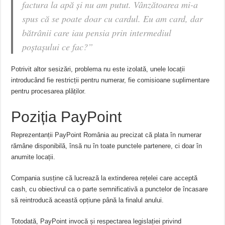
factura la apă și nu am putut. Vânzătoarea mi-a
spus că se poate doar cu cardul. Eu am card, dar
bătrânii care iau pensia prin intermediul
poștașului ce fac?”
Potrivit altor sesizări, problema nu este izolată, unele locații
introducând fie restricții pentru numerar, fie comisioane suplimentare
pentru procesarea plăților.
Poziția PayPoint
Reprezentanții PayPoint România au precizat că plata în numerar
rămâne disponibilă, însă nu în toate punctele partenere, ci doar în
anumite locații.
Compania susține că lucrează la extinderea rețelei care acceptă
cash, cu obiectivul ca o parte semnificativă a punctelor de încasare
să reintroducă această opțiune până la finalul anului.
Totodată, PayPoint invocă și respectarea legislației privind