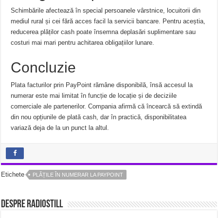
Schimbările afectează în special persoanele vârstnice, locuitorii din
mediul rural și cei fără acces facil la servicii bancare. Pentru aceștia,
reducerea plăților cash poate însemna deplasări suplimentare sau
costuri mai mari pentru achitarea obligațiilor lunare.
Concluzie
Plata facturilor prin PayPoint rămâne disponibilă, însă accesul la
numerar este mai limitat în funcție de locație și de deciziile
comerciale ale partenerilor. Compania afirmă că încearcă să extindă
din nou opțiunile de plată cash, dar în practică, disponibilitatea
variază deja de la un punct la altul.
Etichete
PLĂȚILE ÎN NUMERAR LA PAYPOINT
Despre radiostill