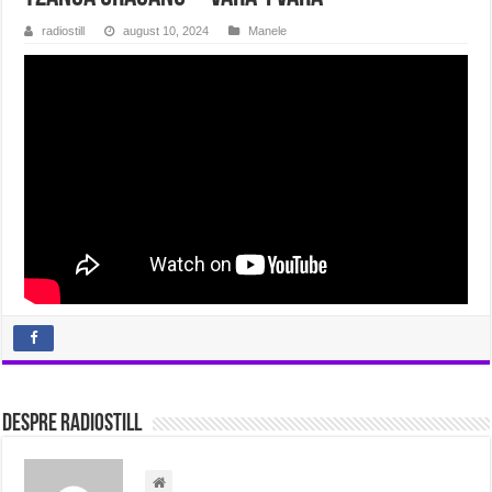
radiostill
august 10, 2024
Manele
Despre radiostill