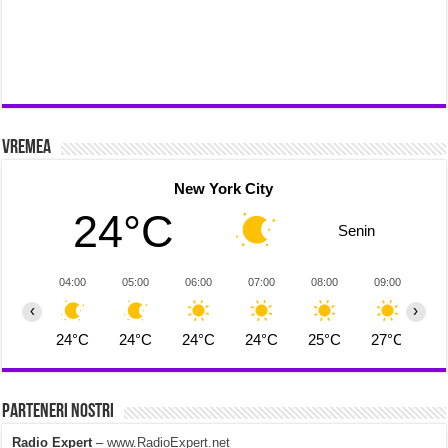
Vremea
New York City
24°C
Senin
04:00
05:00
06:00
07:00
08:00
09:00
1
‹
›
24°C
24°C
24°C
24°C
25°C
27°C
2
Parteneri Nostri
Radio Expert
–
www.RadioExpert.net