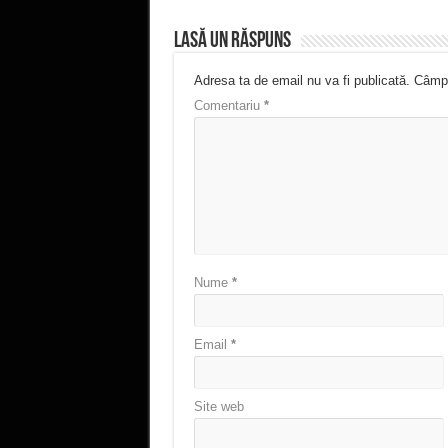
Lasă un răspuns
Adresa ta de email nu va fi publicată.
Câmpu
Comentariu
*
Nume
*
Email
*
Site web