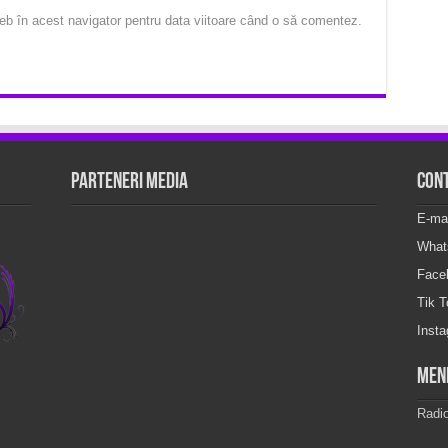
eb în acest navigator pentru data viitoare când o să comentez.
Parteneri Media
Con
E-ma
What
Face
Tik 
Inst
Men
Radi