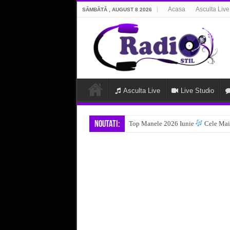
Acasa
Asculta Live
SÂMBĂTĂ , AUGUST 8 2026
Asculta Live
Live Studio
Noutati:
Top Manele 2026 Iunie
Cele Mai