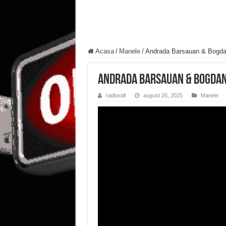
Acasa
/
Manele
/
Andrada Barsauan & Bogdan
Andrada Barsauan & Bogdan 
radiostill
august 26, 2025
Manele