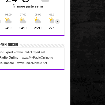
În mare parte senin
06:00
07:00
08:00
09:00
10:00
11:00
12:00
›
24°C
24°C
25°C
27°C
28°C
29°C
30°C
neri Nostri
io Expert
–
www.RadioExpert.net
Radio Online
–
www.MyRadioOnline.ro
io Manele
–
www.RadioManele.net