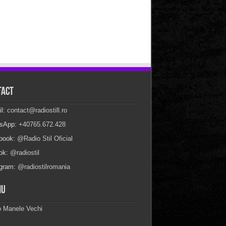
tact
il:
contact@radiostill.ro
sApp:
+40765.672.428
book:
@Radio Stil Oficial
Tok:
@radiostil
agram:
@radiostilromania
iu
o Manele Vechi