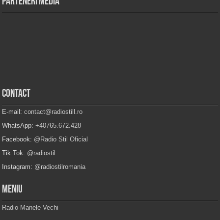
Parteneri Media
Contact
E-mail:
contact@radiostill.ro
WhatsApp:
+40765.672.428
Facebook:
@Radio Stil Oficial
Tik Tok:
@radiostil
Instagram:
@radiostilromania
Meniu
Radio Manele Vechi