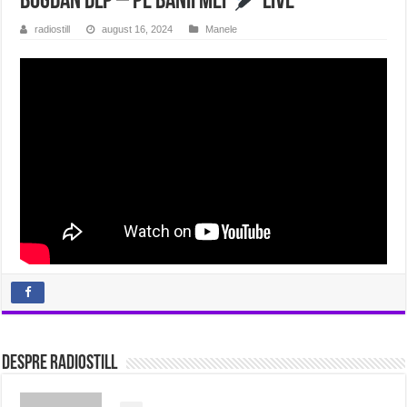
Bogdan DLP – Pe Banii Mei
Live
radiostill
august 16, 2024
Manele
Despre radiostill