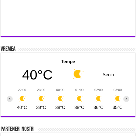
Vremea
Tempe
40°C
Senin
22:00
23:00
00:00
01:00
02:00
03:00
0
‹
›
40°C
39°C
38°C
38°C
36°C
35°C
3
Parteneri Nostri