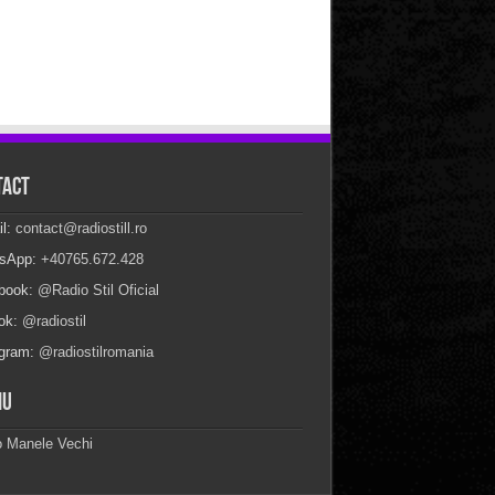
tact
il:
contact@radiostill.ro
sApp:
+40765.672.428
book:
@Radio Stil Oficial
Tok:
@radiostil
agram:
@radiostilromania
iu
o Manele Vechi