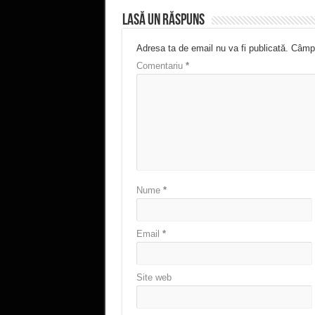
Lasă un răspuns
Adresa ta de email nu va fi publicată.
Câmpu
Comentariu
*
Nume
*
Email
*
Site web