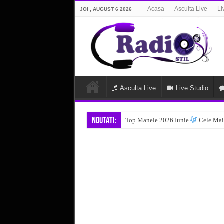
Acasa
Asculta Live
Li
JOI , AUGUST 6 2026
Asculta Live
Live Studio
Noutati:
Top Manele 2026 Iunie
Cele Mai