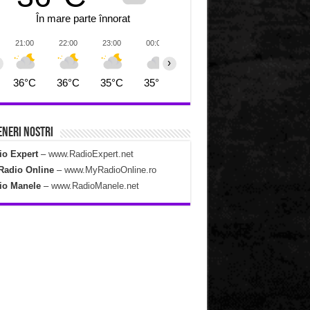
În mare parte înnorat
21:00
22:00
23:00
00:00
01:00
02:00
03:00
›
36°C
36°C
35°C
35°C
34°C
33°C
33°C
neri Nostri
io Expert
–
www.RadioExpert.net
Radio Online
–
www.MyRadioOnline.ro
io Manele
–
www.RadioManele.net