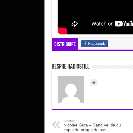
Facebook
Distribuire
Despre radiostill
Anterior
Nicolae Guta – Cand vei da cu
capul de pragul de sus