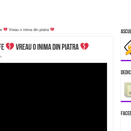
fe
Vreau o inima din piatra
Ascu
fe
Vreau o inima din piatra
e
Dedic
Faceb