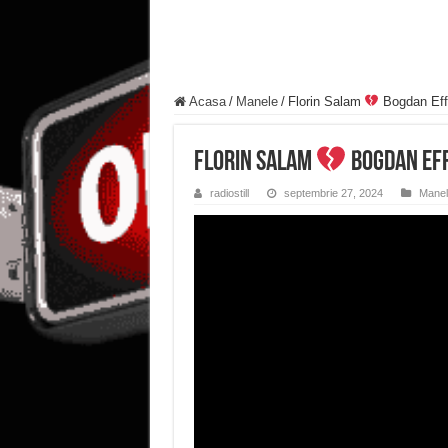
Acasa
/
Manele
/
Florin Salam
Bogdan Ef
Florin Salam
Bogdan Ef
radiostill
septembrie 27, 2024
Manel