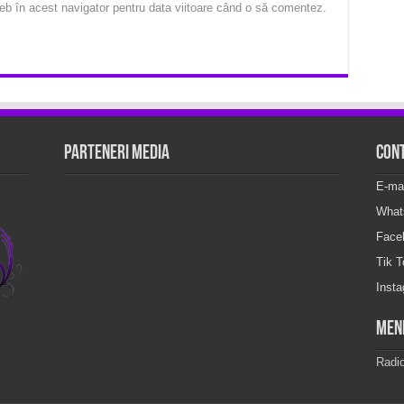
eb în acest navigator pentru data viitoare când o să comentez.
Parteneri Media
Con
E-ma
What
Face
Tik 
Inst
Men
Radi