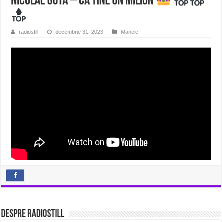
Nicolae Guta – Ca tine un milion
radiostill
decembrie 31, 2023
Manele
Despre radiostill