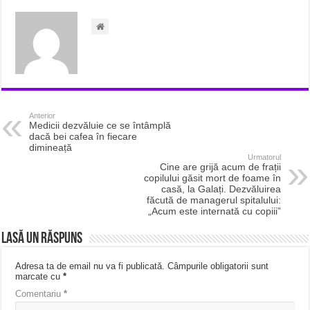
Anterior
Medicii dezvăluie ce se întâmplă
dacă bei cafea în fiecare
dimineață
Urmatorul
Cine are grijă acum de frații
copilului găsit mort de foame în
casă, la Galați. Dezvăluirea
făcută de managerul spitalului:
„Acum este internată cu copiii”
Lasă un răspuns
Adresa ta de email nu va fi publicată.
Câmpurile obligatorii sunt
marcate cu
*
Comentariu
*