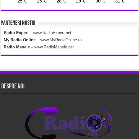
25°C
26°C
28°C
29°C
30°C
31°C
2
Parteneri Nostri
Radio Expert
–
www.RadioExpert.net
My Radio Online
–
www.MyRadioOnline.ro
Radio Manele
–
www.RadioManele.net
Despre Noi