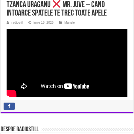
Tzanca Uraganu
Mr. Juve – Cand
intoarce spatele te trec toate apele
radiostill
iunie 15, 2026
Manele
Despre radiostill