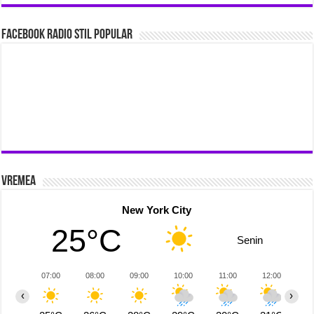
Facebook Radio Stil Popular
Vremea
New York City
25°C
Senin
07:00
08:00
09:00
10:00
11:00
12:00
1
‹
›